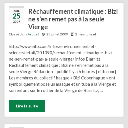
Réchauffement climatique : Bizi
JUIL
25
ne s’en remet pas à la seule
2009
Vierge
Classé dans
Accueil
25 juillet 2009
2 mins to read
http://www.eitb.com/infos/environnement-et-
science/detail/201090/rechauffement-climatique–bizi-
ne-sen-remet-pas-a-seule-vierge/ infos Biarritz
Réchauffement climatique : Bizi ne s’en remet pas à la
seule Vierge Rédaction – publié il y a 6 heures | eitb.com |
Les membres du collectif basque « Bizi Copenhague » ont
symboliquement posé un masque et un tuba à la Vierge et
son enfant sur le rocher de la Vierge de Biarritz, …
Lire la suite