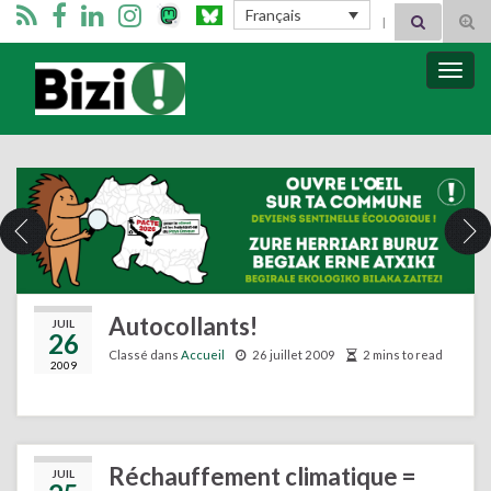
Search for:
Français
Tog
sear
for
Bizimugi
Bascu
la
navig
Autocollants!
JUIL
26
Classé dans
Accueil
26 juillet 2009
2 mins to read
2009
Réchauffement climatique =
JUIL