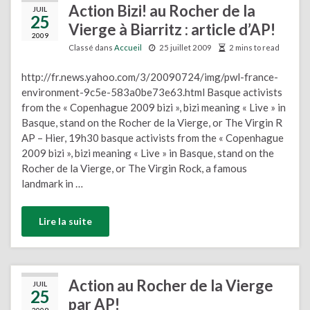
Action Bizi! au Rocher de la
JUIL
25
Vierge à Biarritz : article d’AP!
2009
Classé dans
Accueil
25 juillet 2009
2 mins to read
http://fr.news.yahoo.com/3/20090724/img/pwl-france-
environment-9c5e-583a0be73e63.html Basque activists
from the « Copenhague 2009 bizi », bizi meaning « Live » in
Basque, stand on the Rocher de la Vierge, or The Virgin R
AP – Hier, 19h30 basque activists from the « Copenhague
2009 bizi », bizi meaning « Live » in Basque, stand on the
Rocher de la Vierge, or The Virgin Rock, a famous
landmark in …
Lire la suite
Action au Rocher de la Vierge
JUIL
25
par AP!