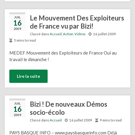
Le Mouvement Des Exploiteurs
JUIL
16
de France vu par Bizi!
2009
Classé dans
Accueil
,
Action
,
Vidéos
16 juillet 2009
5 mins to read
MEDEF Mouvement des Exploiteurs de France Oui au
travail le dimanche !
Lire la suite
Bizi ! De nouveaux Démos
JUIL
16
socio-écolo
2009
Classé dans
Accueil
16 juillet 2009
9 mins to read
PAYS BASQUE INFO – www.paysbasqueinfo.com Déjà