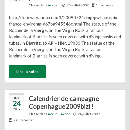
2009
Classé dans
Accueil
25 juillet 2009
1 min to read
http://fr.news.yahoo.com/3/20090724/img/pwl-aptopix-
france-environm-d67ba945546c.html The statue of the
Rocher de la Vierge, or The Virgin Rock, a famous
landmark of Biarritz, is seen covered with diving masks and
tubas, in Biarritz, so AP – Hier, 19h30 The statue of the
Rocher de la Vierge, or The Virgin Rock, a famous
landmark of Biarritz, is seen covered with diving …
Lire la suite
Calendrier de campagne
JUIL
24
Copenhague2009bizi !
2009
Classé dans
Accueil
,
Action
24 juillet 2009
2 mins to read