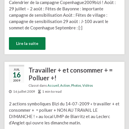
Calendrier de la campagne Copenhague2009bizi ! Août :
29 juillet – 2 août : Fêtes de Bayonne : importante
campagne de sensibilisation Août : Fêtes de village :
campagne de sensibilisation 29 août : J-100 avant le
sommet de Copenhague Septembre : [:]
Lire la suite
Travailler + et consommer + =
JUIL
16
Polluer +!
2009
Classé dans
Accueil
,
Action
,
Photos
,
Vidéos
16 juillet 2009
1 min to read
2 actions symboliques Bizi du 14-07-2009 « travailler + et
consommer + = polluer + NON AU TRAVAIL LE
DIMANCHE ! » au local UMP de Biarritz et au Leclerc
d’Anglet qui ouvre les dimanche matin.