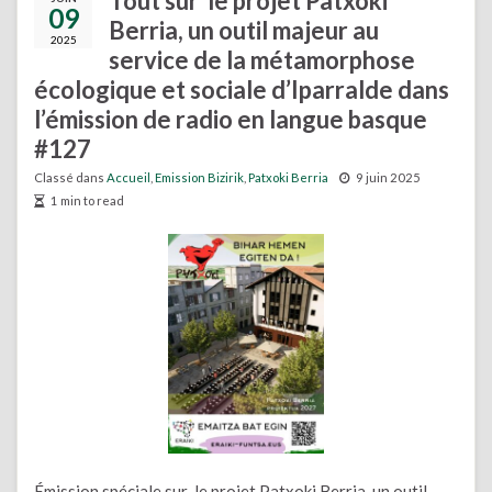
Tout sur le projet Patxoki
09
Berria, un outil majeur au
2025
service de la métamorphose
écologique et sociale d’Iparralde dans
l’émission de radio en langue basque
#127
Classé dans
Accueil
,
Emission Bizirik
,
Patxoki Berria
9 juin 2025
1 min to read
Émission spéciale sur le projet Patxoki Berria, un outil