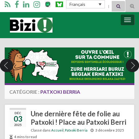
Search for:
Français
Tog
sear
for
Bizimugi
Bascu
la
navig
CATÉGORIE :
PATXOKI BERRIA
Une dernière fête de folie au
DÉC
03
Patxoki ! Place au Patxoki Berri
2025
Classé dans
Accueil
,
Patxoki Berria
3 décembre 2025
4 mins to read