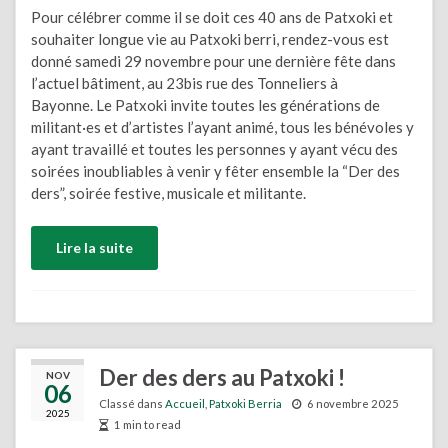
Pour célébrer comme il se doit ces 40 ans de Patxoki et
souhaiter longue vie au Patxoki berri, rendez-vous est
donné samedi 29 novembre pour une dernière fête dans
l’actuel bâtiment, au 23bis rue des Tonneliers à
Bayonne. Le Patxoki invite toutes les générations de
militant·es et d’artistes l’ayant animé, tous les bénévoles y
ayant travaillé et toutes les personnes y ayant vécu des
soirées inoubliables à venir y fêter ensemble la “Der des
ders”, soirée festive, musicale et militante.
Lire la suite
Der des ders au Patxoki !
NOV
06
Classé dans
Accueil
,
Patxoki Berria
6 novembre 2025
2025
1 min to read