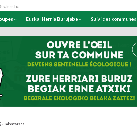
arch for:
roupes
Euskal Herria Burujabe
Suivi des commune
3 mins to read