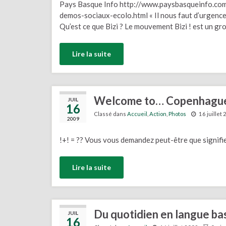
Pays Basque Info http://www.paysbasqueinfo.co
demos-sociaux-ecolo.html « Il nous faut d’urgence 
Qu’est ce que Bizi ? Le mouvement Bizi ! est un grou
Lire la suite
Welcome to… Copenhagu
JUIL
16
Classé dans
Accueil
,
Action
,
Photos
16 juillet
2009
!+! = ?? Vous vous demandez peut-être que signifie
Lire la suite
Du quotidien en langue b
JUIL
16