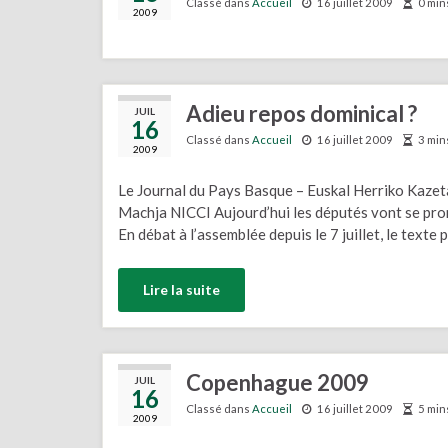
Classé dans
Accueil
16 juillet 2009
0 min
2009
Adieu repos dominical ?
JUIL
16
Classé dans
Accueil
16 juillet 2009
3 min
2009
Le Journal du Pays Basque – Euskal Herriko Kaze
Machja NICCI Aujourd’hui les députés vont se pron
En débat à l’assemblée depuis le 7 juillet, le texte
Lire la suite
Copenhague 2009
JUIL
16
Classé dans
Accueil
16 juillet 2009
5 min
2009