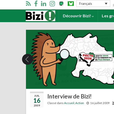
Se
Français
Accueil
Découvrir Bizi!
Les g
Interview de Bizi!
JUIL
16
Classé dans
Accueil
,
Action
16 juillet 2009
2009