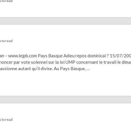
s to read
s to read
tan – www.lejpb.com Pays Basque Adieu repos dominical ? 15/07/20
oncer par vote solennel sur la loi UMP concernant le travail le dima
 passionne autant qu’il divise. Au Pays Basque, …
s to read