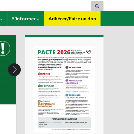
s
S’informer
Adhérer/Faire un don