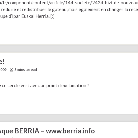
m/fr/component/content/article/144-societe/2424-bizi-de-nouvea
réduire et redistribuer le gâteau, mais également en changer la rece
pe d’Ipar Euskal Herria. [:]
e!
 2009
3 mins to read
 ce cercle vert avec un point d’exclamation ?
asque BERRIA – www.berria.info