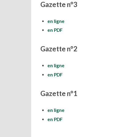
Gazette n°3
en ligne
en PDF
Gazette n°2
en ligne
en PDF
Gazette n°1
en ligne
en PDF