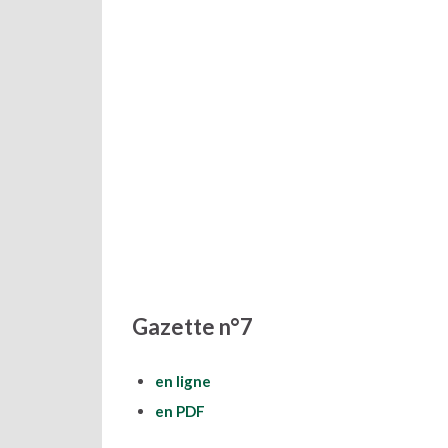
Gazette n°7
en ligne
en PDF