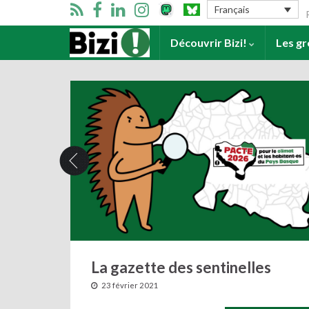
Se
Français
Accueil
Découvrir Bizi!
Les g
La gazette des sentinelles
23 février 2021