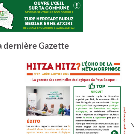
la dernière Gazette