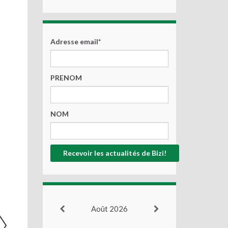
Adresse email*
PRENOM
NOM
Août 2026