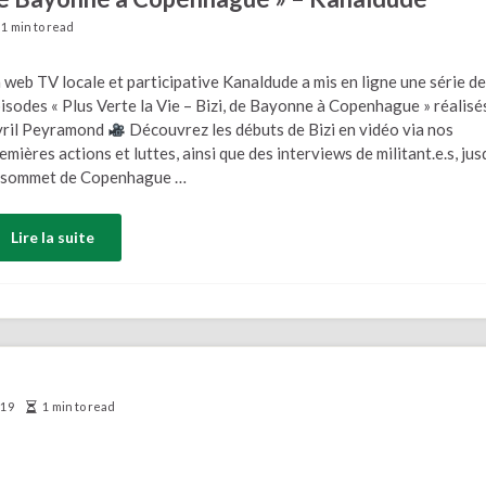
1 min to read
 web TV locale et participative Kanaldude a mis en ligne une série d
isodes « Plus Verte la Vie – Bizi, de Bayonne à Copenhague » réalisé
yril Peyramond
Découvrez les débuts de Bizi en vidéo via nos
emières actions et luttes, ainsi que des interviews de militant.e.s, jus
 sommet de Copenhague …
Lire la suite
019
1 min to read