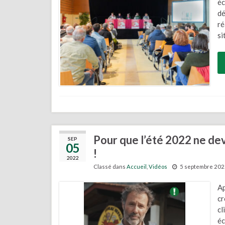
éc
dé
ré
si
Pour que l’été 2022 ne dev
SEP
05
!
2022
Classé dans
Accueil
,
Vidéos
5 septembre 202
Ap
cr
cl
éc