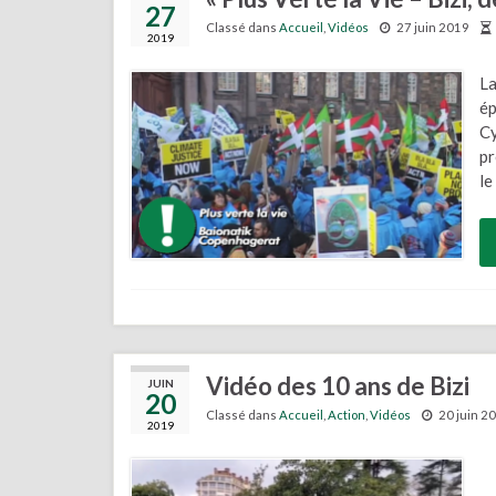
27
Classé dans
Accueil
,
Vidéos
27 juin 2019
2019
La
ép
C
pr
le
Vidéo des 10 ans de Bizi
JUIN
20
Classé dans
Accueil
,
Action
,
Vidéos
20 juin 2
2019