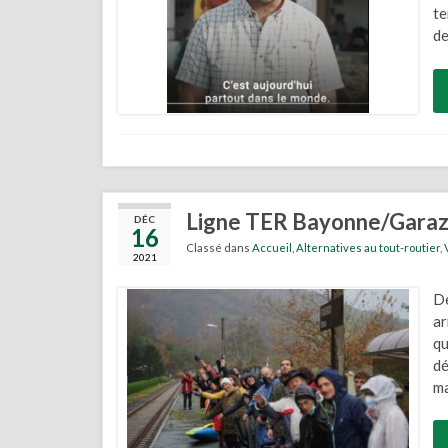
te
de
Ligne TER Bayonne/Garazi :
DÉC
16
Classé dans
Accueil
,
Alternatives au tout-routier
,
2021
De
ar
qu
dé
ma