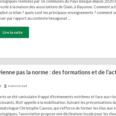
ologiques réalisées par 56 communes du Pays Basque depuis 2020 é
voilé à la maison des associations de Glain, à Bayonne. Comment a é
alisé ce bilan ? quels sont les principaux enseignements ? comment s
tuer par rapport au contexte hexagonal …
Lire la suite
ienne pas la norme : des formations et de l’ac
2
6 mins to read
rès un été caniculaire frappé d’événements extrêmes et face aux ri
oissants, Bizi! appelle à la mobilisation. Suivant les préconisations d
imatologue Christophe Cassou, qui s’efforce de former les élus aux 
ologiques, l’association propose une déclinaison locale pour les élus