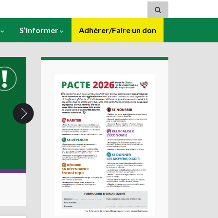
s
S’informer
Adhérer/Faire un don