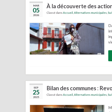
À la découverte des actio
MAR
05
Classé dans
Accueil
,
Alternatives municipales
,
Su
2026
Da
in
in
vi
Bilan des communes : Revoi
SEP
25
Classé dans
Accueil
,
Alternatives municipales
,
Su
2025
Ma