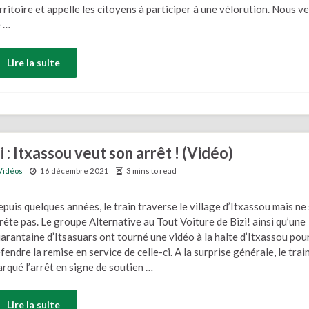
rritoire et appelle les citoyens à participer à une vélorution. Nous v
 …
Lire la suite
 Itxassou veut son arrêt ! (Vidéo)
Vidéos
16 décembre 2021
3 mins to read
puis quelques années, le train traverse le village d’Itxassou mais ne 
rête pas. Le groupe Alternative au Tout Voiture de Bizi! ainsi qu’une
arantaine d’Itsasuars ont tourné une vidéo à la halte d’Itxassou pou
fendre la remise en service de celle-ci. A la surprise générale, le trai
rqué l’arrêt en signe de soutien …
Lire la suite