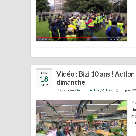
Vidéo : Bizi 10 ans ! Acti
JUIN
18
dimanche
2019
Classé dans
Accueil
,
Action
,
Vidéos
18 juin 2
Ba
di
mo
l’