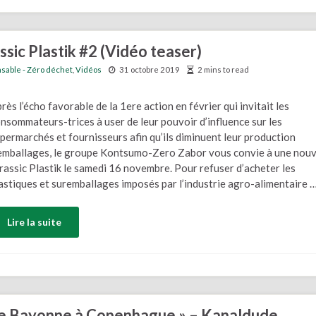
sic Plastik #2 (Vidéo teaser)
sable - Zéro déchet
,
Vidéos
31 octobre 2019
2 mins to read
rès l’écho favorable de la 1ere action en février qui invitait les
nsommateurs-trices à user de leur pouvoir d’influence sur les
permarchés et fournisseurs afin qu’ils diminuent leur production
emballages, le groupe Kontsumo-Zero Zabor vous convie à une nouv
rassic Plastik le samedi 16 novembre. Pour refuser d’acheter les
astiques et suremballages imposés par l’industrie agro-alimentaire 
Lire la suite
i, de Bayonne à Copenhague » – Kanaldude