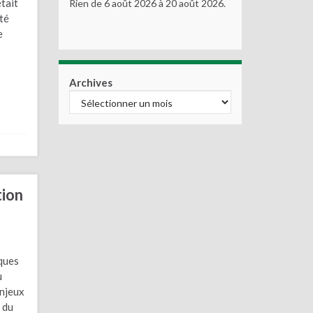
tait
Rien de 6 août 2026 à 20 août 2026.
té
e
Archives
tion
sques
u
enjeux
 du