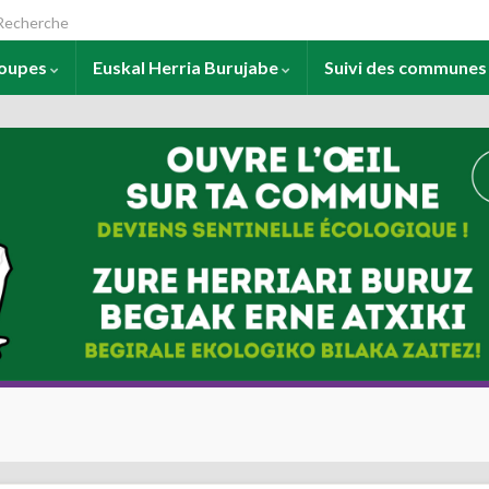
arch for:
roupes
Euskal Herria Burujabe
Suivi des commune