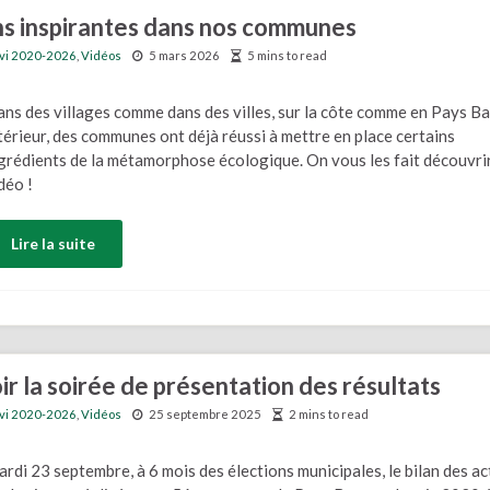
ns inspirantes dans nos communes
ivi 2020-2026
,
Vidéos
5 mars 2026
5 mins to read
ns des villages comme dans des villes, sur la côte comme en Pays B
térieur, des communes ont déjà réussi à mettre en place certains
grédients de la métamorphose écologique. On vous les fait découvri
déo !
Lire la suite
r la soirée de présentation des résultats
ivi 2020-2026
,
Vidéos
25 septembre 2025
2 mins to read
rdi 23 septembre, à 6 mois des élections municipales, le bilan des ac