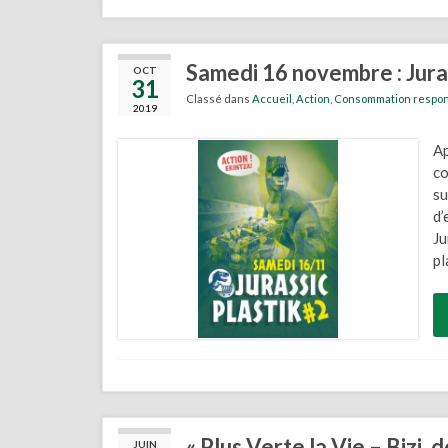
Samedi 16 novembre : Juras
OCT
31
Classé dans
Accueil
,
Action
,
Consommation respon
2019
Ap
co
su
d’
Ju
pl
« Plus Verte la Vie – Biz
JUIN