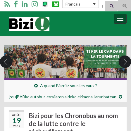
Search for:
Français
Tog
sear
for
Bizimugi
Bascu
la
navig
A quand Biarritz sous les eaux ?
[:eu]BABko autobus errailaren aldeko ekimena, larunbatean
Bizi pour les Chronobus au nom
AOÛT
19
de la lutte contre le
2009