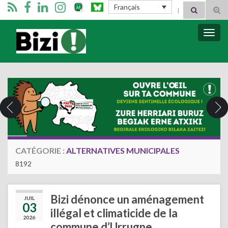
Search for:
Français
Tog
sear
for
Bizimugi
Bascu
la
navig
CATÉGORIE :
ALTERNATIVES MUNICIPALES
8192
Bizi dénonce un aménagement
JUIL
03
illégal et climaticide de la
2026
commune d’Urrugne.