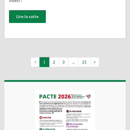
vidéo !
Lire la suite
1
2
3
…
21