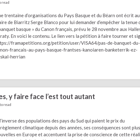
o read
e trentaine d’organisations du Pays Basque et du Béarn ont écrit au
ire de Biarritz Serge Blanco pour lui demander d’empêcher la tenue 
banquet basque » du Canon français, prévu le 28 novembre aux Halle
Iraty. En voici le contenu. Le lien vers la pétition à faire tourner et si
tps://framapetitions.org/petition/user/VISA64/pas-de-banquet-du-
non-francais-au-pays-basque-frantses-kanoiaren-banketerrik-ez-
skal-herrian
s, y faire face l’est tout autant
to read
l’inverse des populations des pays du Sud qui paient le prix du
règlement climatique depuis des années, ses conséquences sont plu
uvelles en Europe et accentuent la prise de conscience de cette réali