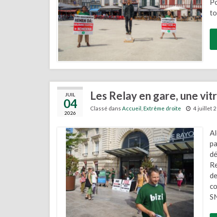
Po
to
Les Relay en gare, une vit
JUIL
04
Classé dans
Accueil
,
Extrême droite
4 juillet
2026
Al
pa
dé
Re
de
co
S