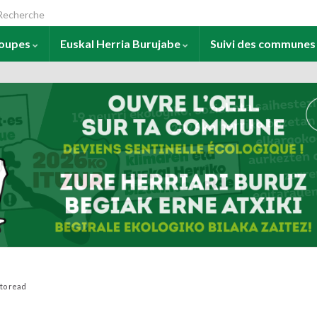
arch for:
roupes
Euskal Herria Burujabe
Suivi des commune
 to read