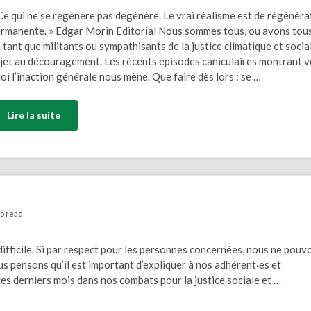
Ce qui ne se régénère pas dégénère. Le vrai réalisme est de régénéra
rmanente. » Edgar Morin Editorial Nous sommes tous, ou avons tous
 tant que militants ou sympathisants de la justice climatique et socia
jet au découragement. Les récents épisodes caniculaires montrant v
oi l’inaction générale nous mène. Que faire dès lors : se …
Lire la suite
to read
 difficile. Si par respect pour les personnes concernées, nous ne pouv
us pensons qu’il est important d’expliquer à nos adhérent·es et
es derniers mois dans nos combats pour la justice sociale et …