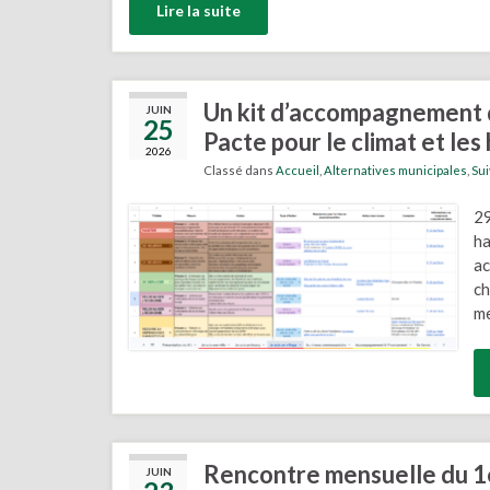
Lire la suite
Un kit d’accompagnement 
JUIN
25
Pacte pour le climat et le
2026
Classé dans
Accueil
,
Alternatives municipales
,
Su
29
ha
ac
ch
me
Rencontre mensuelle du 1er
JUIN