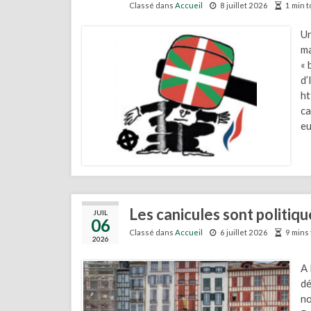
Classé dans
Accueil
8 juillet 2026
1 min t
Un
ma
« 
d’
ht
ca
eu
Les canicules sont politique
JUIL
06
Classé dans
Accueil
6 juillet 2026
9 mins 
2026
A 
dé
no