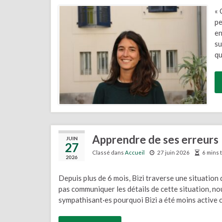
« 
pe
en
su
qu
Apprendre de ses erreurs
JUIN
27
Classé dans
Accueil
27 juin 2026
6 mins 
2026
Depuis plus de 6 mois, Bizi traverse une situation
pas communiquer les détails de cette situation, no
sympathisant·es pourquoi Bizi a été moins active c