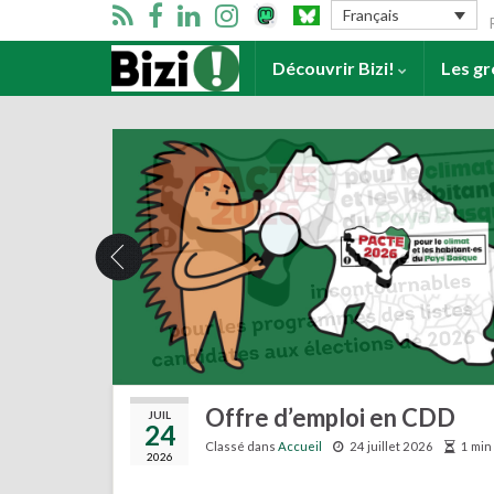
Se
Français
Accueil
Découvrir Bizi!
Les g
Offre d’emploi en CDD
JUIL
24
Classé dans
Accueil
24 juillet 2026
1 min
2026