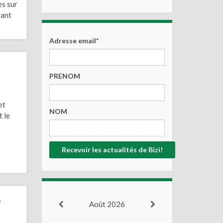
es sur
vant
Adresse email*
PRENOM
et
NOM
t le
e
Août 2026