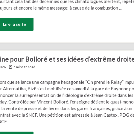
urtant cela fait des décennies que les climatologues alertent, répèt
ujours et encore le même message: à cause de la combustion …
Lire la suite
rine pour Bolloré et ses idées d’extrême droit
 2026
5 mins to read
ors que se lance une campagne hexagonale “On prend le Relay” impu
r Alternatiba, Bizi! s’est mobilisée ce samedi à la gare de Bayonne p
noncer la surreprésentation de l’idéologie d’extrême droite dans les
lay. Contrôlée par Vincent Bolloré, l’enseigne détient le quasi-mon
 la vente de presse et de livres dans les gares françaises, grâce à un
ntrat avec la SNCF. Une pétition est adressée à Jean Castex, PDG de
NCF.