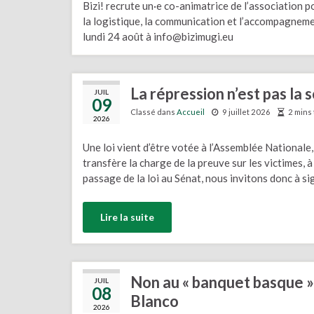
Bizi! recrute un·e co-animatrice de l’association
la logistique, la communication et l’accompagnem
lundi 24 août à info@bizimugi.eu
La répression n’est pas la s
JUIL
09
Classé dans
Accueil
9 juillet 2026
2 mins 
2026
Une loi vient d’être votée à l’Assemblée Nationale,
transfère la charge de la preuve sur les victimes, à 
passage de la loi au Sénat, nous invitons donc à si
Lire la suite
Non au « banquet basque » 
JUIL
08
Blanco
2026