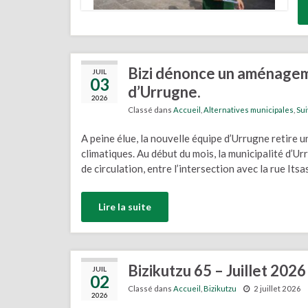
Bizi dénonce un aménageme
JUIL
03
d’Urrugne.
2026
Classé dans
Accueil
,
Alternatives municipales
,
Su
A peine élue, la nouvelle équipe d’Urrugne retire 
climatiques. Au début du mois, la municipalité d’U
de circulation, entre l’intersection avec la rue Its
Lire la suite
Bizikutzu 65 – Juillet 2026
JUIL
02
Classé dans
Accueil
,
Bizikutzu
2 juillet 2026
2026