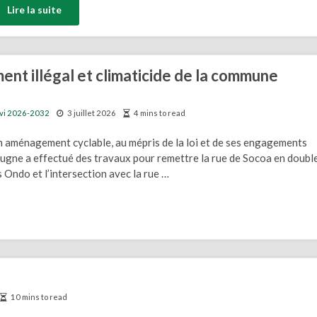
Lire la suite
nt illégal et climaticide de la commune
ivi 2026-2032
3 juillet 2026
4 mins to read
un aménagement cyclable, au mépris de la loi et de ses engagements
rrugne a effectué des travaux pour remettre la rue de Socoa en doubl
as Ondo et l’intersection avec la rue …
10 mins to read