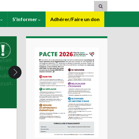
s
S’informer
Adhérer/Faire un don