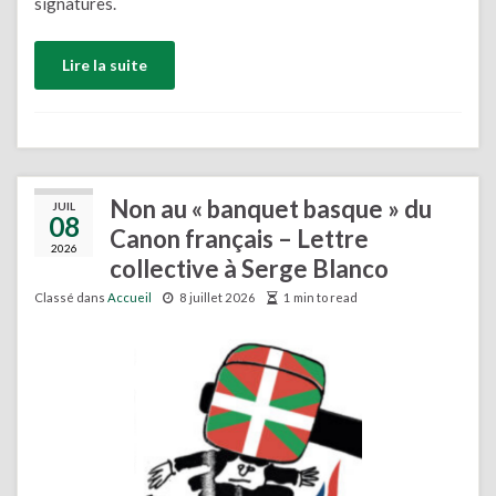
signatures.
Lire la suite
Non au « banquet basque » du
JUIL
08
Canon français – Lettre
2026
collective à Serge Blanco
Classé dans
Accueil
8 juillet 2026
1 min to read