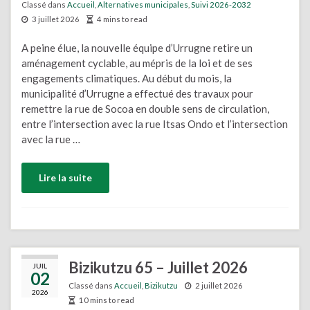
Classé dans
Accueil
,
Alternatives municipales
,
Suivi 2026-2032
3 juillet 2026
4 mins to read
A peine élue, la nouvelle équipe d’Urrugne retire un
aménagement cyclable, au mépris de la loi et de ses
engagements climatiques. Au début du mois, la
municipalité d’Urrugne a effectué des travaux pour
remettre la rue de Socoa en double sens de circulation,
entre l’intersection avec la rue Itsas Ondo et l’intersection
avec la rue …
Lire la suite
Bizikutzu 65 – Juillet 2026
JUIL
02
Classé dans
Accueil
,
Bizikutzu
2 juillet 2026
2026
10 mins to read