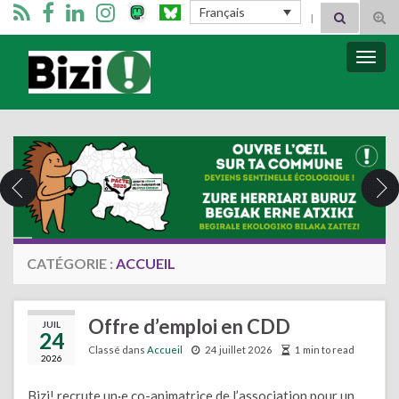
Search for:
Français
Tog
sear
for
Bizimugi
Bascu
la
navig
CATÉGORIE :
ACCUEIL
Offre d’emploi en CDD
JUIL
24
Classé dans
Accueil
24 juillet 2026
1 min to read
2026
Bizi! recrute un·e co-animatrice de l’association pour un