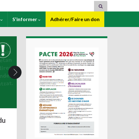
s
S’informer
Adhérer/Faire un don
du