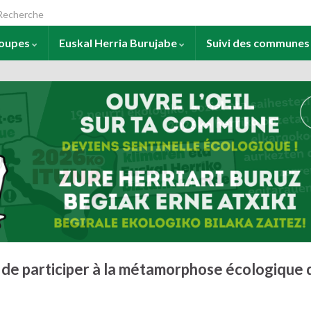
arch for:
roupes
Euskal Herria Burujabe
Suivi des commune
s de participer à la métamorphose écologique 