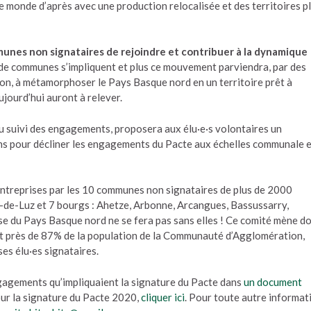
e le monde d’après avec une production relocalisée et des territoires p
munes non signataires de rejoindre et contribuer à la dynamique
s de communes s’impliquent et plus ce mouvement parviendra, par des
on, à métamorphoser le Pays Basque nord en un territoire prêt à
ujourd’hui auront à relever.
 du suivi des engagements, proposera aux élu·e·s volontaires un
 pour décliner les engagements du Pacte aux échelles communale e
 entreprises par les 10 communes non signataires de plus de 2000
an-de-Luz et 7 bourgs : Ahetze, Arbonne, Arcangues, Bassussarry,
se du Pays Basque nord ne se fera pas sans elles ! Ce comité mène d
nt près de 87% de la population de la Communauté d’Agglomération,
es élu·es signataires.
gagements qu’impliquaient la signature du Pacte dans
un document
our la signature du Pacte 2020,
cliquer ici
. Pour toute autre informat