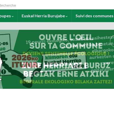
arch for:
roupes
Euskal Herria Burujabe
Suivi des commune