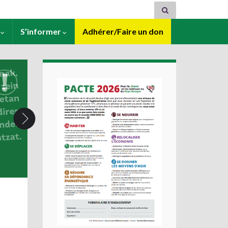
s
S’informer
Adhérer/Faire un don