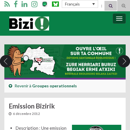
Search for:
Français
Tog
sear
for
Bizimugi
Bascu
la
navig
Revenir à
Groupes operationnels
Emission Bizirik
6 décembre 2012
Description : Une emission