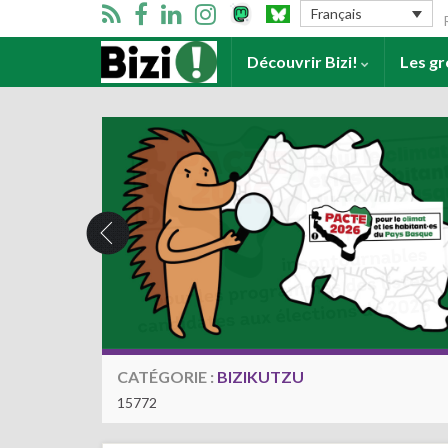
Se
Français
Accueil
Découvrir Bizi!
Les g
CATÉGORIE :
BIZIKUTZU
15772