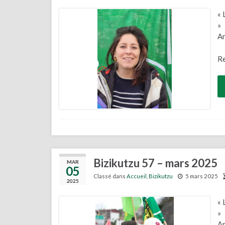
« 
»
An
Re
Bizikutzu 57 – mars 2025
MAR
05
Classé dans
Accueil
,
Bizikutzu
5 mars 2025
2025
« 
»
An