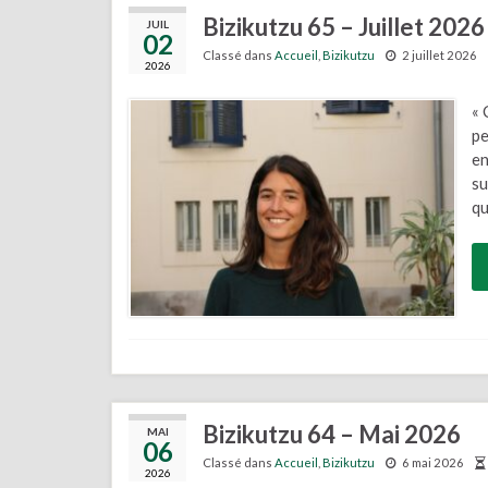
Bizikutzu 65 – Juillet 2026
JUIL
02
Classé dans
Accueil
,
Bizikutzu
2 juillet 2026
2026
« 
pe
en
su
qu
Bizikutzu 64 – Mai 2026
MAI
06
Classé dans
Accueil
,
Bizikutzu
6 mai 2026
2026