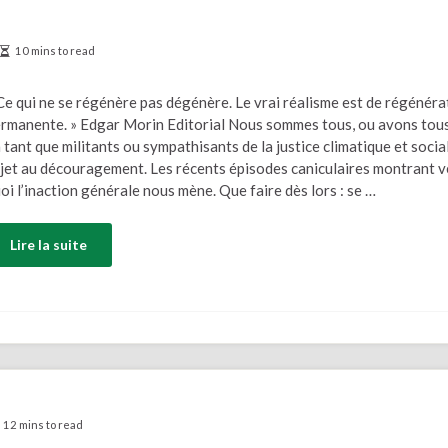
10 mins to read
Ce qui ne se régénère pas dégénère. Le vrai réalisme est de régénéra
rmanente. » Edgar Morin Editorial Nous sommes tous, ou avons tous
 tant que militants ou sympathisants de la justice climatique et socia
jet au découragement. Les récents épisodes caniculaires montrant v
oi l’inaction générale nous mène. Que faire dès lors : se …
Lire la suite
12 mins to read