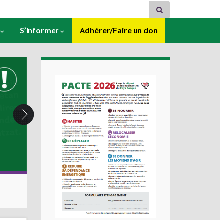
s
S’informer
Adhérer/Faire un don