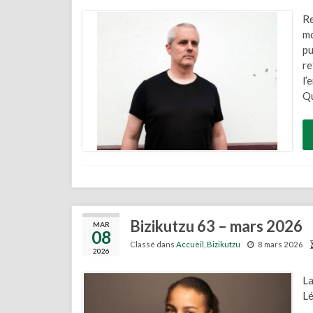
Re
mo
pu
re
l’
Qu
Bizikutzu 63 – mars 2026
MAR
08
Classé dans
Accueil
,
Bizikutzu
8 mars 2026
2026
La
Lé