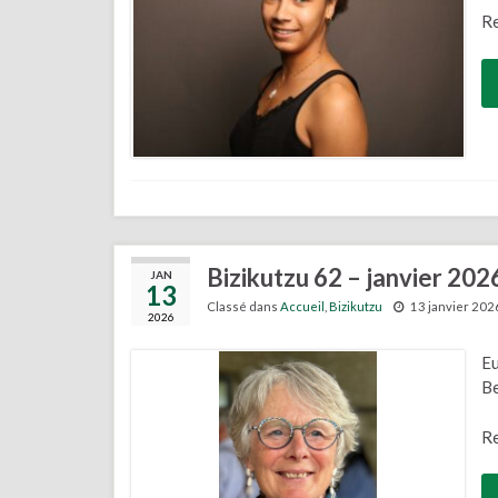
Re
Bizikutzu 62 – janvier 202
JAN
13
Classé dans
Accueil
,
Bizikutzu
13 janvier 202
2026
Eu
Be
Re