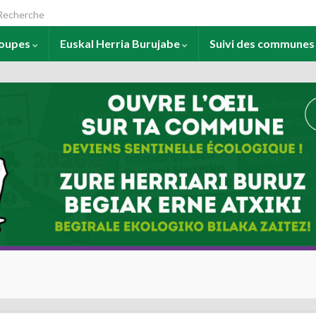
arch for:
roupes
Euskal Herria Burujabe
Suivi des commune