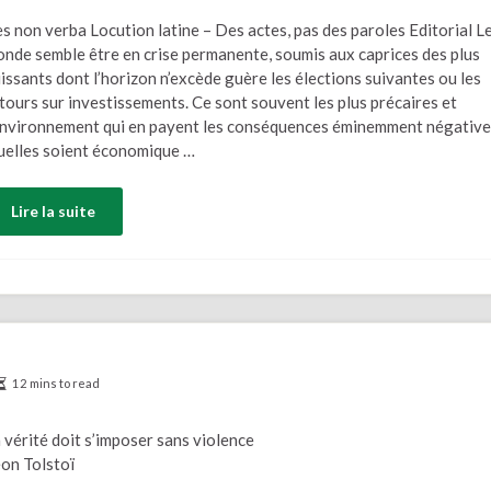
s non verba Locution latine – Des actes, pas des paroles Editorial L
nde semble être en crise permanente, soumis aux caprices des plus
issants dont l’horizon n’excède guère les élections suivantes ou les
tours sur investissements. Ce sont souvent les plus précaires et
environnement qui en payent les conséquences éminemment négative
elles soient économique …
Lire la suite
12 mins to read
 vérité doit s’imposer sans violence
on Tolstoï