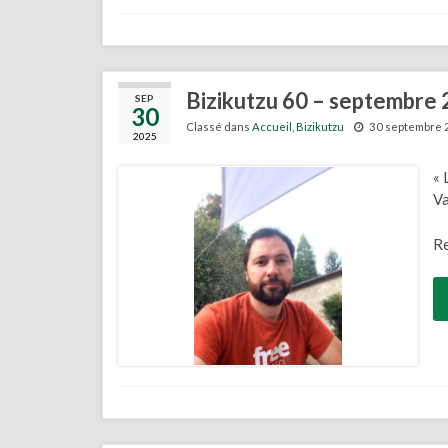
Bizikutzu 60 – septembre
SEP
30
Classé dans
Accueil
,
Bizikutzu
30 septembre 
2025
« 
V
Re