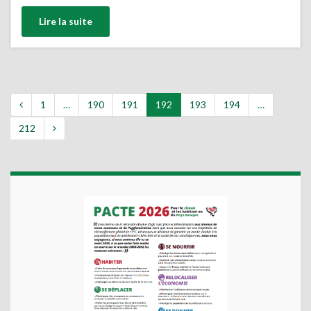
Lire la suite
1
…
190
191
192
193
194
…
212