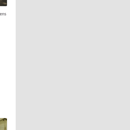
yens
.