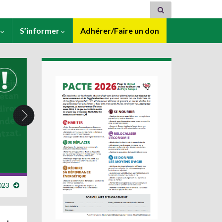
s
S’informer
Adhérer/Faire un don
023