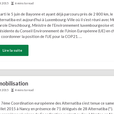
et 2015
6 mins to read
rti le 5 juin de Bayonne et ayant déjà parcouru près de 2 800 km, le
ternatiba est aujourd’hui à Luxembourg-Ville où il s’est réuni avec 
role Dieschbourg, Ministre de l’Environnement luxembourgeoise et
ésidente du Conseil Environnement de l’Union Européenne (UE) en c
 coordonner la position de l’UE pour la COP21. …
Lire la suite
mobilisation
et 2015
4 mins to read
 7ème Coordination européenne des Alternatiba s’est tenue ce same
illet 2015 à Nancy en présence de 71 délégués de 28 Alternatiba (*).