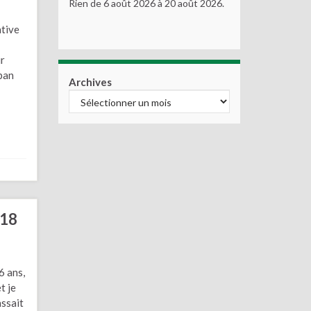
Rien de 6 août 2026 à 20 août 2026.
ative
ur
ban
Archives
018
6 ans,
t je
assait