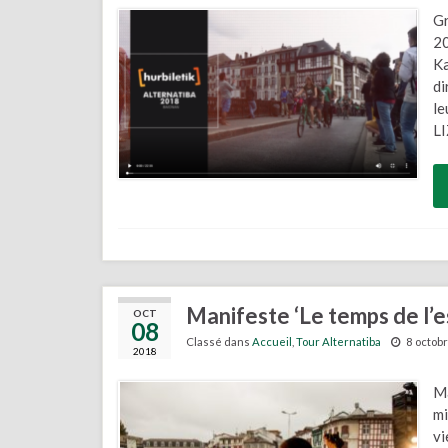
Gr
20
Ka
di
le
L
Manifeste ‘Le temps de l’e
OCT
08
Classé dans
Accueil
,
Tour Alternatiba
8 octob
2018
Ma
mi
vi