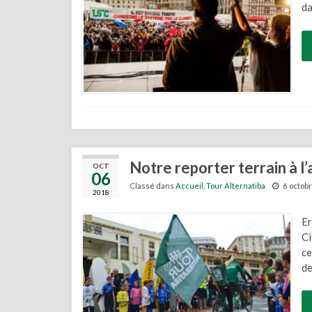
da
Notre reporter terrain à l
OCT
06
Classé dans
Accueil
,
Tour Alternatiba
6 octob
2018
Er
Ci
ce
de