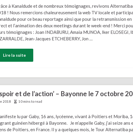
âce à Kanaldude et de nombreux témoignages, revivons Alternatiba
18 ! Nous remercions chaleureusement la web TV locale et particip
naldude pour ce beau reportage ainsi que pour la retransmission en
rect et l’animation des deux meetings durant le week-end ! Merci po
urs témoignages : Joan INDABURU, Amaia MUNOA, Iker ELOSEGI, I
IZARRALDE, Jean-Jacques ETCHEBERRY, Jon …
Lire la suite
spoir et de l’action’ – Bayonne le 7 octobre 2
re 2018
10 mins to read
nifeste lu par Gaby, 16 ans, lycéenne, vivant à Poitiers et Moriba, 1
grant guinéen hébergé à Bayonne. Je m’appelle Gaby, j’ai seize ans e
ens de Poitiers, en France. Il y a quelques mois, le Tour Alternatiba p