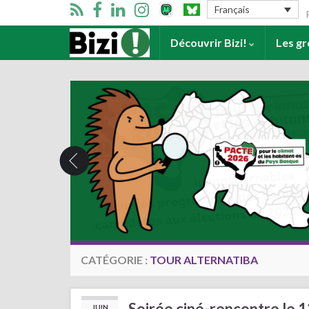
Se
Français
Accueil
Découvrir Bizi!
Les g
CATÉGORIE :
TOUR ALTERNATIBA
Soirée ciné-rencontre le 13 
JUIN