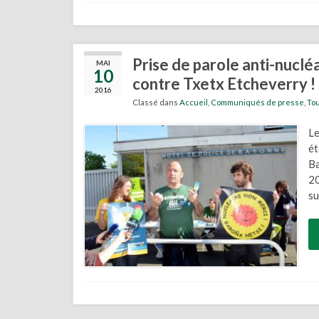
Prise de parole anti-nucl
MAI
10
contre Txetx Etcheverry !
2016
Classé dans
Accueil
,
Communiqués de presse
,
Tou
Le
ét
Ba
20
su