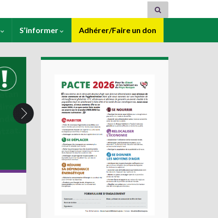
s
S’informer
Adhérer/Faire un don