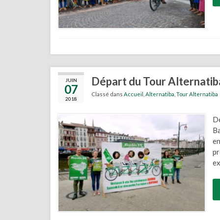
Départ du Tour Alternatiba
JUIN
07
Classé dans
Accueil
,
Alternatiba
,
Tour Alternatiba
2018
Dé
Ba
en
pr
ex