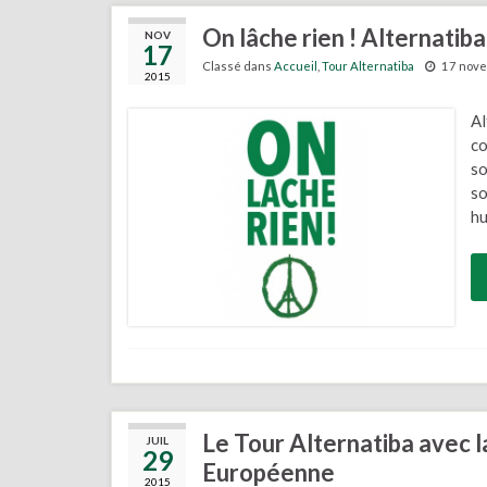
On lâche rien ! Alternatiba
NOV
17
Classé dans
Accueil
,
Tour Alternatiba
17 nov
2015
Al
co
so
so
hu
Le Tour Alternatiba avec 
JUIL
29
Européenne
2015