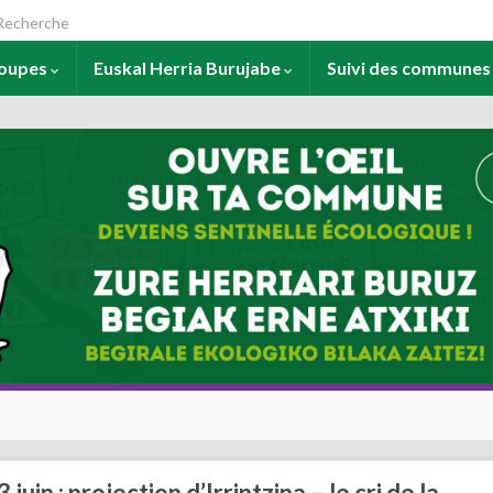
arch for:
roupes
Euskal Herria Burujabe
Suivi des commune
juin : projection d’Irrintzina – le cri de la