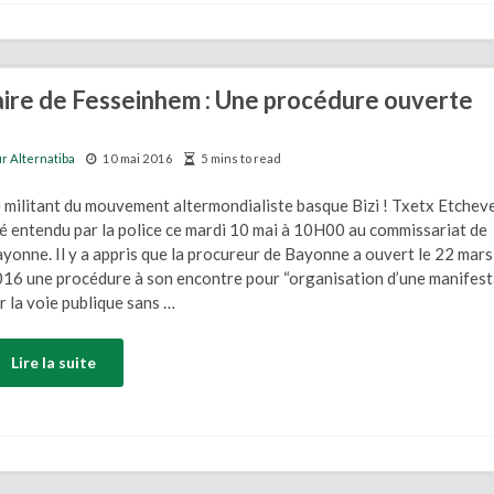
éaire de Fesseinhem : Une procédure ouverte
r Alternatiba
10 mai 2016
5 mins to read
 militant du mouvement altermondialiste basque Bizi ! Txetx Etchev
é entendu par la police ce mardi 10 mai à 10H00 au commissariat de
yonne. Il y a appris que la procureur de Bayonne a ouvert le 22 mars
16 une procédure à son encontre pour “organisation d’une manifest
r la voie publique sans …
Lire la suite