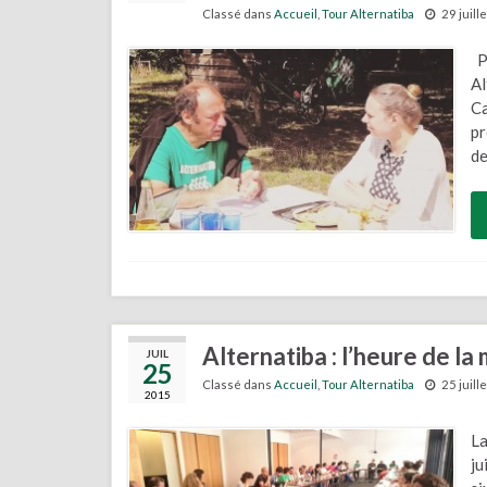
Classé dans
Accueil
,
Tour Alternatiba
29 juill
Pa
Al
Ca
pr
de
Alternatiba : l’heure de la 
JUIL
25
Classé dans
Accueil
,
Tour Alternatiba
25 juill
2015
La
ju