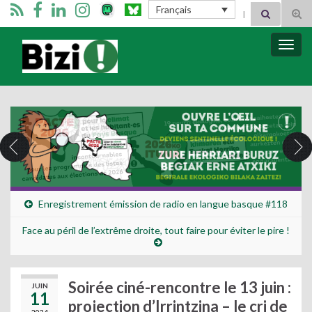
Search for:
Français
Tog
sear
for
Bizimugi
Bascu
la
navig
Enregistrement émission de radio en langue basque #118
Face au péril de l’extrême droite, tout faire pour éviter le pire !
Soirée ciné-rencontre le 13 juin :
JUIN
11
projection d’Irrintzina – le cri de