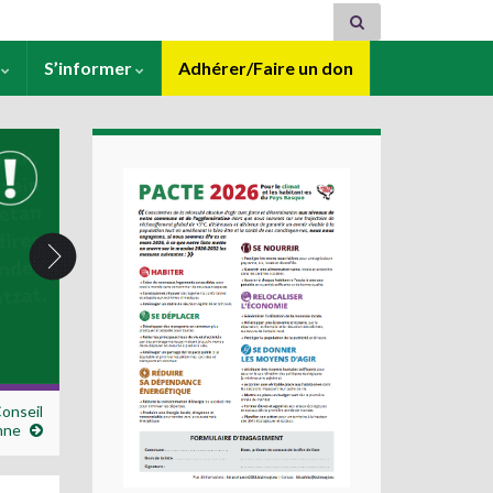
s
S’informer
Adhérer/Faire un don
Conseil
nne