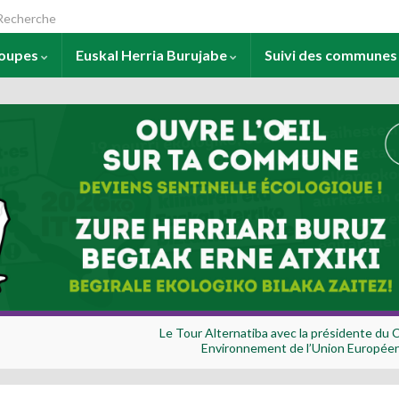
arch for:
roupes
Euskal Herria Burujabe
Suivi des commune
Le Tour Alternatiba avec la présidente du 
Environnement de l’Union Europée