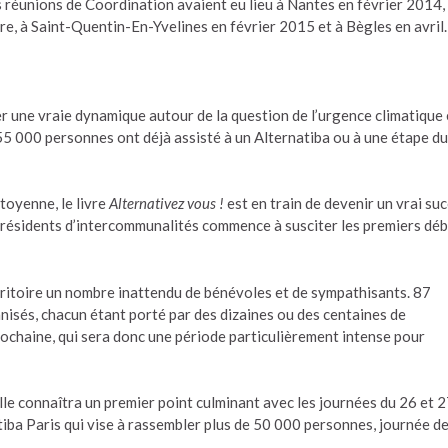
s réunions de Coordination avaient eu lieu à Nantes en février 2014,
bre, à Saint-Quentin-En-Yvelines en février 2015 et à Bègles en avril.
er une vraie dynamique autour de la question de l’urgence climatique 
155 000 personnes ont déjà assisté à un Alternatiba ou à une étape du
toyenne, le livre
Alternativez vous !
est en train de devenir un vrai su
 présidents d’intercommunalités commence à susciter les premiers dé
erritoire un nombre inattendu de bénévoles et de sympathisants. 87
nisés, chacun étant porté par des dizaines ou des centaines de
rochaine, qui sera donc une période particulièrement intense pour
lle connaîtra un premier point culminant avec les journées du 26 et 
iba Paris qui vise à rassembler plus de 50 000 personnes, journée de