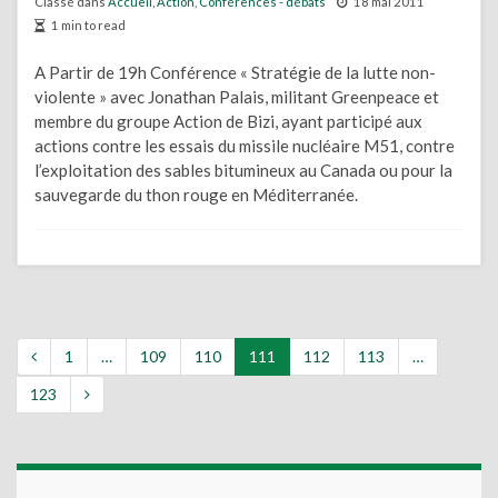
Classé dans
Accueil
,
Action
,
Conférences - débats
18 mai 2011
1 min to read
A Partir de 19h Conférence « Stratégie de la lutte non-
violente » avec Jonathan Palais, militant Greenpeace et
membre du groupe Action de Bizi, ayant participé aux
actions contre les essais du missile nucléaire M51, contre
l’exploitation des sables bitumineux au Canada ou pour la
sauvegarde du thon rouge en Méditerranée.
1
…
109
110
111
112
113
…
123