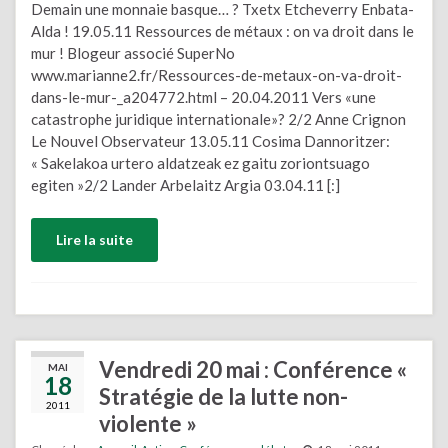
Demain une monnaie basque… ? Txetx Etcheverry Enbata-
Alda ! 19.05.11 Ressources de métaux : on va droit dans le
mur ! Blogeur associé SuperNo
www.marianne2.fr/Ressources-de-metaux-on-va-droit-
dans-le-mur-_a204772.html – 20.04.2011 Vers «une
catastrophe juridique internationale»? 2/2 Anne Crignon
Le Nouvel Observateur 13.05.11 Cosima Dannoritzer:
« Sakelakoa urtero aldatzeak ez gaitu zoriontsuago
egiten »2/2 Lander Arbelaitz Argia 03.04.11 [:]
Lire la suite
Vendredi 20 mai : Conférence «
MAI
18
Stratégie de la lutte non-
2011
violente »