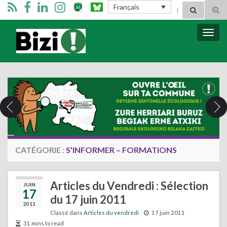
Search for:
Français
Tog
sear
for
Bizimugi
Bascu
la
navig
CATÉGORIE :
S’INFORMER – FORMATIONS
Articles du Vendredi : Sélection
JUIN
17
du 17 juin 2011
2011
Classé dans
Articles du vendredi
17 juin 2011
31 mins to read