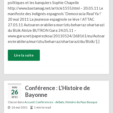
politiques et les banquiers Sophie Chapelle
http://www.bastamag.net/article1555.html – 20.05.11 Le
manifeste des indignés espagnols ’Democracia Real Ya !’
20 mai 2011 La jeunesse espagnole se lève ! ATTAC
27.05.11 Autoaren erabilera murriztu beharraz ohartarazi
du Bizik Ainize BUTRON Gara 24.05.11 –
www.gara.net/paperezkoa/20110524/268161/eu/Autoar
en/erabilera/murriztu/beharraz/ohartarazi/du/Bizik/ [:]
Lire la suite
Conférence : L’Histoire de
MAI
26
Bayonne
2011
Classé dans
Accueil
,
Conférences - débats
,
Histoire du Pays Basque
26 mai 2011
1 min to read