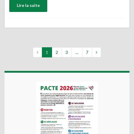
Lire la suite
1
2
3
…
7