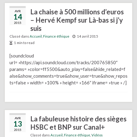
La chaise à 500 millions d’euros
AVR
14
– Hervé Kempf sur Là-bas si j’y
2015
suis
Classé dans
Accueil
,
Finance éthique
14 avril 2015
1 min to read
[soundcloud
url= »https://api.soundcloud.com/tracks/200765850″
params= »color=ff5500&auto_play=false&hide_related=f
alse&show_comments=true&show_user=true&show_repos
ts=false » width= »100% » height= »166″ iframe= »true » /]
La fabuleuse histoire des sièges
AVR
13
HSBC et BNP sur Canal+
2015
Classé dans
Accueil
,
Finance éthique
,
Vidéos