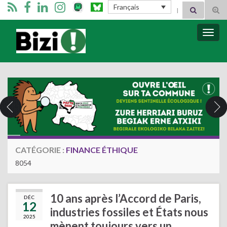
Search for:
Français
Tog
sear
for
Bizimugi
Bascu
la
navig
CATÉGORIE :
FINANCE ÉTHIQUE
8054
10 ans après l’Accord de Paris,
DÉC
12
industries fossiles et États nous
2025
mènent toujours vers un