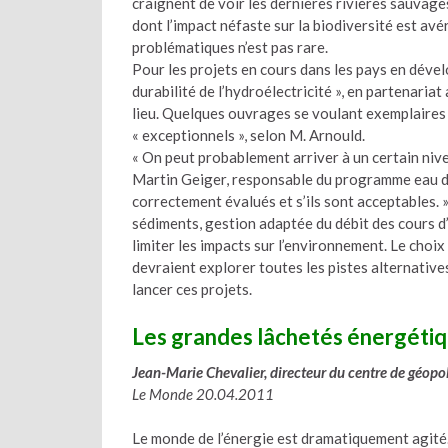
craignent de voir les dernières rivières sauvages
dont l’impact néfaste sur la biodiversité est av
problématiques n’est pas rare.
Pour les projets en cours dans les pays en dévelo
durabilité de l’hydroélectricité », en partenari
lieu. Quelques ouvrages se voulant exemplaires 
« exceptionnels », selon M. Arnould.
« On peut probablement arriver à un certain nive
Martin Geiger, responsable du programme eau do
correctement évalués et s’ils sont acceptables.
sédiments, gestion adaptée du débit des cours d’
limiter les impacts sur l’environnement. Le cho
devraient explorer toutes les pistes alternativ
lancer ces projets.
Les grandes lâchetés énergéti
Jean-Marie Chevalier, directeur du centre de géopol
Le Monde 20.04.2011
Le monde de l’énergie est dramatiquement agité.