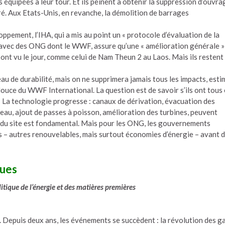
 équipées à leur tour. Et ils peinent à obtenir la suppression d’ouvra
éré. Aux Etats-Unis, en revanche, la démolition de barrages
ppement, l’IHA, qui a mis au point un « protocole d’évaluation de la
at avec des ONG dont le WWF, assure qu’une « amélioration générale »
ont vu le jour, comme celui de Nam Theun 2 au Laos. Mais ils restent
au de durabilité, mais on ne supprimera jamais tous les impacts, esti
uce du WWF International. La question est de savoir s’ils ont tous 
 » La technologie progresse : canaux de dérivation, évacuation des
eau, ajout de passes à poisson, amélioration des turbines, peuvent
ix du site est fondamental. Mais pour les ONG, les gouvernements
es – autres renouvelables, mais surtout économies d’énergie – avant 
ques
itique de l’énergie et des matières premières
 Depuis deux ans, les événements se succèdent : la révolution des g