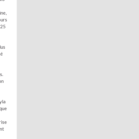
ine,
ours
(25
lus
té
s.
on
yla
 que
rise
ent