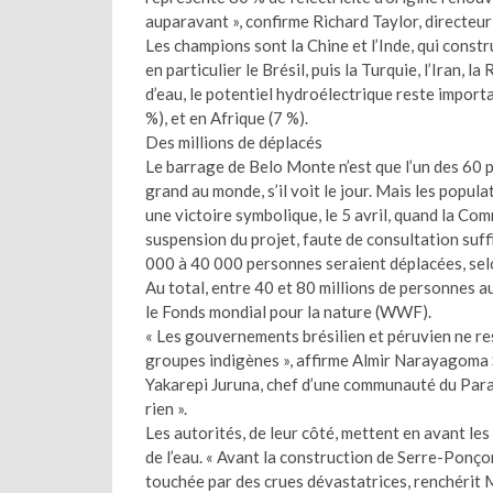
auparavant », confirme Richard Taylor, directeu
Les champions sont la Chine et l’Inde, qui const
en particulier le Brésil, puis la Turquie, l’Iran, l
d’eau, le potentiel hydroélectrique reste import
%), et en Afrique (7 %).
Des millions de déplacés
Le barrage de Belo Monte n’est que l’un des 60 p
grand au monde, s’il voit le jour. Mais les popul
une victoire symbolique, le 5 avril, quand la C
suspension du projet, faute de consultation suf
000 à 40 000 personnes seraient déplacées, selon
Au total, entre 40 et 80 millions de personnes a
le Fonds mondial pour la nature (WWF).
« Les gouvernements brésilien et péruvien ne res
groupes indigènes », affirme Almir Narayagoma S
Yakarepi Juruna, chef d’une communauté du Para,
rien ».
Les autorités, de leur côté, mettent en avant le
de l’eau. « Avant la construction de Serre-Ponço
touchée par des crues dévastatrices, renchérit M. 