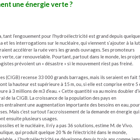
ment une énergie verte ?
a, tant l’engouement pour l’hydroélectricité est grand depuis quelqu
 et les interrogations sur le nucléaire, qui viennent s’ajouter à la lu
vraient accélérer la ruée vers les grands ouvrages. Ses promoteurs
 verte, car renouvelable. Pourtant, partout dans le monde, les proje
istes prévoient un « désastre » si le mouvement n’est pas freiné.
s (CIGB) recense 33 000 grands barrages, mais ils seraient en fait 
nt la hauteur est supérieure à 15 m, ou, si elle est comprise entre 5 
re à 3 millions de m3 d’eau. « Cette quantité va au moins doubler d’i
ral de la CIGB. La croissance de la population des pays en
les entraînent une augmentation importante des besoins en eau, pour
rises. Mais c’est surtout l’accroissement de la demande en énergie qui
ont ensuite plusieurs usages.
siles et le nucléaire, il n’y a pas 36 solutions, estime M. de Vivo.
aulique, qui produit quelque 20 % de l’électricité dans le monde,
velable. « L’hydroélectricité se développe depuis trois ans comme jam