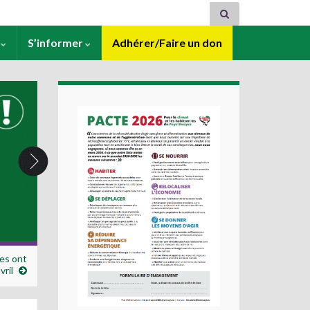
s
S’informer
Adhérer/Faire un don
ces ont
vril