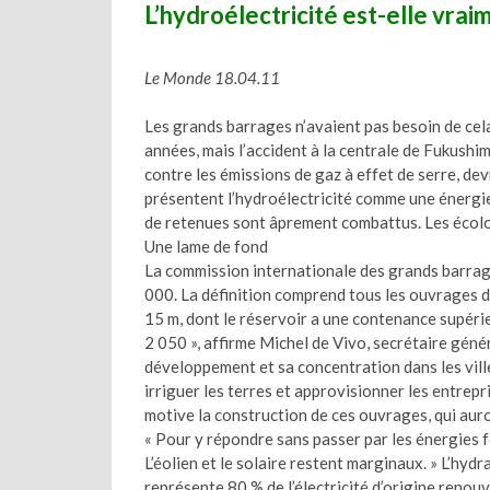
L’hydroélectricité est-elle vrai
Le Monde 18.04.11
Les grands barrages n’avaient pas besoin de cel
années, mais l’accident à la centrale de Fukushima
contre les émissions de gaz à effet de serre, de
présentent l’hydroélectricité comme une énergie
de retenues sont âprement combattus. Les écolog
Une lame de fond
La commission internationale des grands barrage
000. La définition comprend tous les ouvrages do
15 m, dont le réservoir a une contenance supérieu
2 050 », affirme Michel de Vivo, secrétaire géné
développement et sa concentration dans les vil
irriguer les terres et approvisionner les entrep
motive la construction de ces ouvrages, qui aur
« Pour y répondre sans passer par les énergies fos
L’éolien et le solaire restent marginaux. » L’hydr
représente 80 % de l’électricité d’origine renou