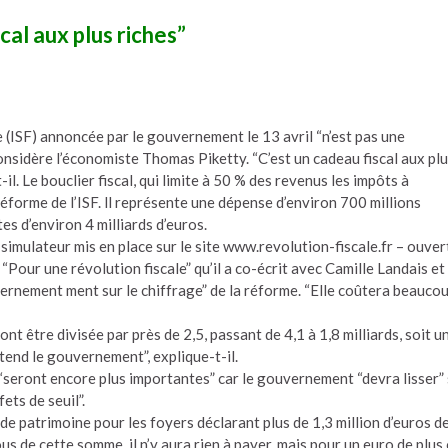
cal aux plus riches”
e (ISF) annoncée par le gouvernement le 13 avril “n’est pas une
 considère l’économiste Thomas Piketty. “C’est un cadeau fiscal aux pl
t-il. Le bouclier fiscal, qui limite à 50 % des revenus les impôts à
réforme de l’ISF. ll représente une dépense d’environ 700 millions
es d’environ 4 milliards d’euros.
 simulateur mis en place sur le site www.revolution-fiscale.fr – ouver
e “Pour une révolution fiscale” qu’il a co-écrit avec Camille Landais et
rnement ment sur le chiffrage” de la réforme. “Elle coûtera beauco
ont être divisée par près de 2,5, passant de 4,1 à 1,8 milliards, soit u
tend le gouvernement”, explique-t-il.
 “seront encore plus importantes” car le gouvernement “devra lisser”
ets de seuil”.
 de patrimoine pour les foyers déclarant plus de 1,3 million d’euros d
us de cette somme, il n’y aura rien à payer, mais pour un euro de plus