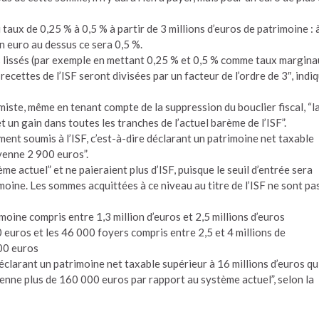
taux de 0,25 % à 0,5 % à partir de 3 millions d’euros de patrimoine : 
un euro au dessus ce sera 0,5 %.
s lissés (par exemple en mettant 0,25 % et 0,5 % comme taux margin
recettes de l’ISF seront divisées par un facteur de l’ordre de 3″, indi
miste, même en tenant compte de la suppression du bouclier fiscal, “l
 un gain dans toutes les tranches de l’actuel barème de l’ISF”.
ment soumis à l’ISF, c’est-à-dire déclarant un patrimoine net taxable
yenne 2 900 euros”.
e actuel” et ne paieraient plus d’ISF, puisque le seuil d’entrée sera
oine. Les sommes acquittées à ce niveau au titre de l’ISF ne sont pa
oine compris entre 1,3 million d’euros et 2,5 millions d’euros
 euros et les 46 000 foyers compris entre 2,5 et 4 millions de
500 euros
clarant un patrimoine net taxable supérieur à 16 millions d’euros qu
enne plus de 160 000 euros par rapport au système actuel”, selon la