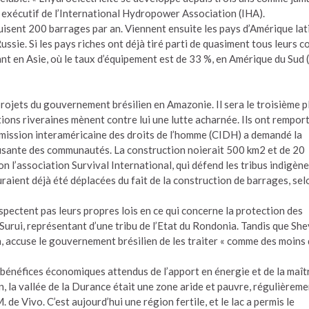
r exécutif de l’International Hydropower Association (IHA).
ruisent 200 barrages par an. Viennent ensuite les pays d’Amérique lat
a Russie. Si les pays riches ont déjà tiré parti de quasiment tous leurs c
ant en Asie, où le taux d’équipement est de 33 %, en Amérique du Sud 
rojets du gouvernement brésilien en Amazonie. Il sera le troisième p
ations riveraines mènent contre lui une lutte acharnée. Ils ont rempor
ommission interaméricaine des droits de l’homme (CIDH) a demandé la
fisante des communautés. La construction noierait 500 km2 et de 20
 l’association Survival International, qui défend les tribus indigène
uraient déjà été déplacées du fait de la construction de barrages, sel
pectent pas leurs propres lois en ce qui concerne la protection des
urui, représentant d’une tribu de l’Etat du Rondonia. Tandis que She
 accuse le gouvernement brésilien de les traiter « comme des moins
s bénéfices économiques attendus de l’apport en énergie et de la maît
n, la vallée de la Durance était une zone aride et pauvre, régulièrem
de Vivo. C’est aujourd’hui une région fertile, et le lac a permis le