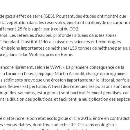
de gaz à effet de serre (GES). Pourtant, des études ont montré que
e la végétation dans les réservoirs, émettent du dioxyde de carbone 
ffement 25 fois supérieur à celui du CO2.
versé. Les retenues d’eau peu profondes situées dans les zones
ependant, l’Institut fédéral suisse des sciences et technologies
 émissions importantes de méthane (150 tonnes de méthane par an, 
ure), dans le lac Wohlen, près de Berne.
 encore librement, selon le WWF. « La première conséquence de la
e la forme du fleuve, explique Martin Arnould, chargé du programme
 sédiments provoque une érosion importante sur le littoral, parfois
des fleuves est perturbé. A l’aval des retenues, les poissons sont mo
anguilles, saumons, esturgeons) sont particulièrement pénalisés, car 
 la dilution des pollutions, et facilitent la multiplication des espèc
se d’atteindre le bon état écologique d’ici à 2015, entre en contradic
s renouvelables, dont l’hydroélectricité. Certains écologistes