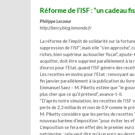
Réforme de l’ISF : “un cadeau fis
Philippe Lecoeur
http://bercy.blog.lemonde.fr
La réforme de l’impôt de solidarité sur la fortun
suppression de l’ISF”, mais elle “s’en approche”,
riches, bien supérieur au bouclier fiscal”, ajoute-
acquitter, doit être supprimé parallèlement à la 
d’euros pour l’Etat, quand l’ISF génère des recett
Les recettes en moins pour l’Etat : renvoyant au
fin janvier parallèlement à la publication du livr
Emmanuel Saez – M. Piketty estime que “le gouve
plus cher que ce qu’il prétend”, avance-t-il.
“D’après notre simulation, les recettes de l’ISF v
perte de 2,3 milliards et non de 0,9 comme le pré
M. Piketty considère que les pertes de recettes
nouveau barème d’imposition “pour éviter les eff
L’imposition se fera en effet dès le premier euro
patrimoine : cela veut dire qu’à un euro au-desso