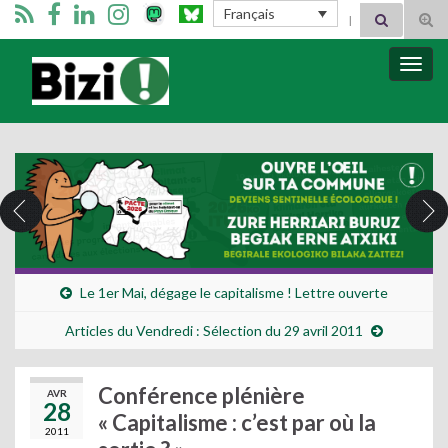
Search for:
Français
Tog
sear
for
Bizimugi
Bascu
la
navig
Le 1er Mai, dégage le capitalisme ! Lettre ouverte
Articles du Vendredi : Sélection du 29 avril 2011
Conférence plénière
AVR
28
« Capitalisme : c’est par où la
2011