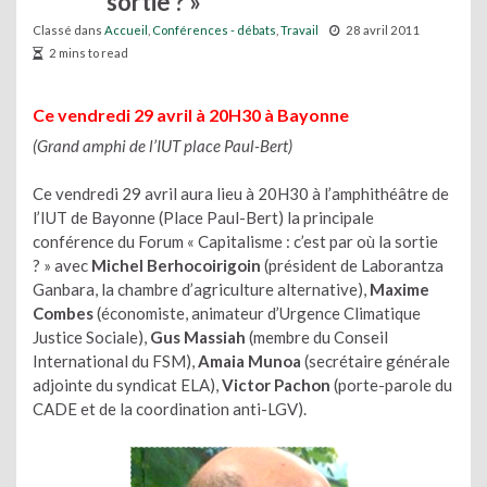
sortie ? »
Classé dans
Accueil
,
Conférences - débats
,
Travail
28 avril 2011
2 mins to read
Ce vendredi 29 avril à 20H30 à Bayonne
(Grand amphi de l’IUT place Paul-Bert)
Ce vendredi 29 avril aura lieu à 20H30 à l’amphithéâtre de
l’IUT de Bayonne (Place Paul-Bert) la principale
conférence du Forum « Capitalisme : c’est par où la sortie
? » avec
Michel Berhocoirigoin
(président de Laborantza
Ganbara, la chambre d’agriculture alternative),
Maxime
Combes
(économiste, animateur d’Urgence Climatique
Justice Sociale),
Gus Massiah
(membre du Conseil
International du FSM),
Amaia Munoa
(secrétaire générale
adjointe du syndicat ELA),
Victor Pachon
(porte-parole du
CADE et de la coordination anti-LGV).