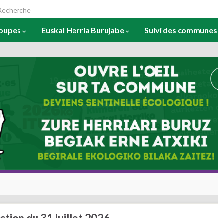
arch for:
roupes
Euskal Herria Burujabe
Suivi des commune
ction du 31 juillet 2026