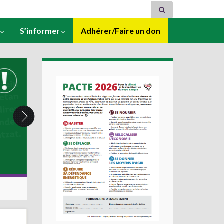
s
S’informer
Adhérer/Faire un don