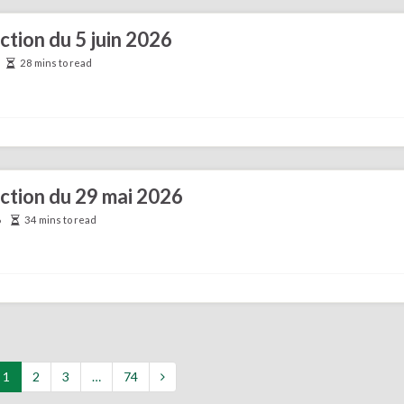
ction du 5 juin 2026
28 mins to read
ection du 29 mai 2026
6
34 mins to read
1
2
3
…
74