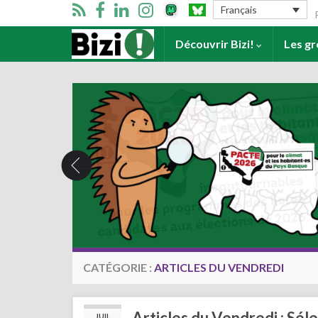
Se
Français
Accueil
Découvrir Bizi!
Les g
CATÉGORIE :
ARTICLES DU VENDREDI
Articles du Vendredi : Séle
JUIL