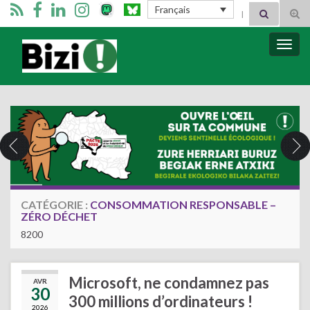
Search for:
Français
Tog
sear
for
Bizimugi
Bascu
la
navig
CATÉGORIE :
CONSOMMATION RESPONSABLE –
ZÉRO DÉCHET
8200
Microsoft, ne condamnez pas
AVR
30
300 millions d’ordinateurs !
2026