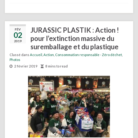
JURASSIC PLASTIK : Action !
FÉV
02
pour l’extinction massive du
2019
suremballage et du plastique
Classé dans
Accueil
,
Action
,
Consommation responsable - Zéro déchet
,
Photos
2 février 2019
8 mins to read