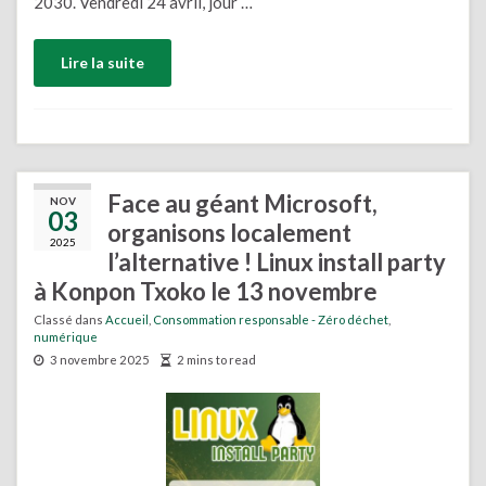
2030. Vendredi 24 avril, jour …
Lire la suite
Face au géant Microsoft,
NOV
03
organisons localement
2025
l’alternative ! Linux install party
à Konpon Txoko le 13 novembre
Classé dans
Accueil
,
Consommation responsable - Zéro déchet
,
numérique
3 novembre 2025
2 mins to read