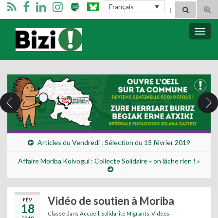
Search for:
Français
Tog
sear
for
Bizimugi
Bascu
la
navig
Articles du Vendredi : Sélection du 15 février 2019
Affaire Moriba Koivogui : Collecte Solidaire « on lâche rien ! »
Vidéo de soutien à Moriba
FÉV
18
Classé dans
Accueil
,
Solidarité Migrants
,
Vidéos