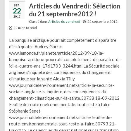
Articles du Vendredi : Sélection
SEP
22
du 21 septembre2012 !
2012
Classé dans
Articles du vendredi
22 septembre 2012
22 mins to read
La banquise arctique pourrait complètement disparaître
d’ici à quatre Audrey Garric
www.lemonde.fr/planete/article/2012/09/18/la-
banquise-arctique-pourrait-completement-disparaitre-d-
ici-a-quatre-ans_1761703_3244.html La Sécurité sociale
anglaise s’inquiète des conséquences du changement
climatique sur la santé Alexia Tilly
www.journaldelenvironnement.net/article/la-securite-
sociale-anglaise-s-inquiete-des-consequences-du-
changement-climatique-sur-la-sante,30738 18-09-2012
Feuille de route environnementale: tout reste à faire
Stéphanie Senet
www.journaldelenvironnement.net/article/feuille-de-
route-environnementale-tout-reste-a-faire,30793 21-
09-2012 Le calendrier du débat national sur la transition