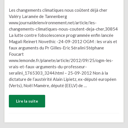
Les changements climatiques nous coûtent déjà cher
Valéry Laramée de Tannenberg
www.journaldelenvironnement.net/article/les-
changements-climatiques-nous-coutent-deja-cher,30854
La lutte contre l’obsolescence programmée enfin lancée
Magali Reinert Novethic -24-09-2012 OGM : les vrais et
faux arguments du Pr Gilles-Eric Séralini Stéphane
Foucart
www.lemonde.fr/planete/article/2012/09/25/ogm-les-
vrais-et-faux-arguments-du-professeur-
seralini_1765303_3244.html – 25-09-2012 Non à la
dictature de l’austérité Alain Lipietz, ex-député européen
(Verts), Noël Mamère, député (EELV) de …
Lire la suite