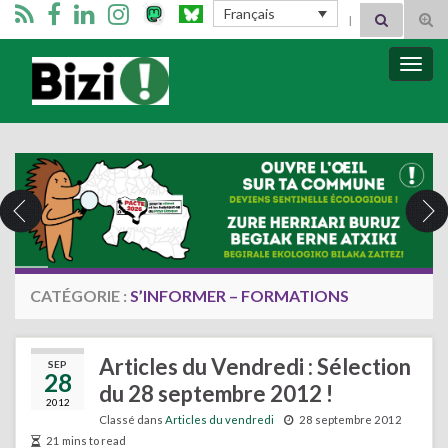
Search for:
Français
Tog
sear
for
Bizimugi
Bascu
la
navig
CATÉGORIE :
S’INFORMER – FORMATIONS
Articles du Vendredi : Sélection
SEP
28
du 28 septembre 2012 !
2012
Classé dans
Articles du vendredi
28 septembre 2012
21 mins to read