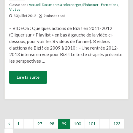
Classé dans
Accueil
,
Documents à télecharger
,
S'informer - Formations
,
Vidéos
30 juillet 2012
9 mins to read
– VIDEOS : Quelques actions de Bizi ! en 2011-2012
(Cliquer sur « Playlist » en bas à gauche de la vidéo ci-
dessous, pour voir les 8 vidéos de l’année): 8 vidéos
d’actions de Bizi ! de 2009 à 2010 : – Une rentrée 2012-
2013 intense en vue pour Bizi ! Le texte ci-après présente
les perspectives …
Lire la suite
1
…
97
98
99
100
101
…
123