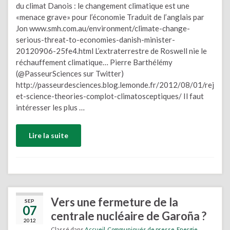
du climat Danois : le changement climatique est une
«menace grave» pour l’économie Traduit de l’anglais par
Jon www.smh.com.au/environment/climate-change-
serious-threat-to-economies-danish-minister-
20120906-25fe4.html L’extraterrestre de Roswell nie le
réchauffement climatique… Pierre Barthélémy
(@PasseurSciences sur Twitter)
http://passeurdesciences.blog.lemonde.fr/2012/08/01/rej
et-science-theories-complot-climatosceptiques/ Il faut
intéresser les plus …
Lire la suite
Vers une fermeture de la
SEP
07
centrale nucléaire de Garoña ?
2012
Classé dans
Accueil
,
Communiqués de presse
,
Energie