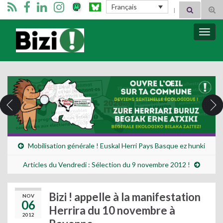
Search for:
Français
Tog
sear
for
Bizimugi
Bascu
la
navig
Mobilisation générale ! Euskal Herri Pays Basque ez hunki
Articles du Vendredi : Sélection du 9 novembre 2012 !
Bizi ! appelle à la manifestation
NOV
06
Herrira du 10 novembre à
2012