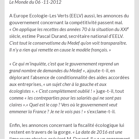
Le Monde du 06 -11-2012
A Europe Ecologie-Les Verts (EELV) aussi, les annonces du
gouvernement concernant la compétitivité passent mal.
e
« On applique les recettes des années 70 à la situation du XXI
siècle
, estime Pascal Durand, secrétaire national d’EELV.
C’est tout le conservatisme du Medef qu’on voit transparaître.
Il n’y a rien qui remette en cause le modèle français. »
« Ce qui m’inquiète, c’est que le gouvernement reprend un
grand nombre de demandes du Medef »
, ajoute-t-il, en
déplorant l’absence de conditionnalité des aides accordées
aux entreprises,
« un sujet cher à la gauche et aux
écologistes »
.
« C’est complètement oublié ! »
juge-t-il, tout
comme
« les contreparties pour les salariés qui ne sont pas
claires »
.
« Quel est le cap ? Vers où le gouvernement veut
emmener la France ? Je ne le vois pas ! »
s’exclame-t-il.
Enfin, les annonces concernant la fiscalité écologique lui
restent en travers de la gorge.
« La date de 2016 est une
ligne rouge absolue
, prévient M. Durand.
Il y a un engagement