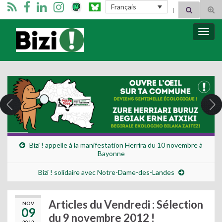
Search for:
Français
Tog
sear
for
Bizimugi
Bascu
la
navig
Bizi ! appelle à la manifestation Herrira du 10 novembre à
Bayonne
Bizi ! solidaire avec Notre-Dame-des-Landes
Articles du Vendredi : Sélection
NOV
09
du 9 novembre 2012 !