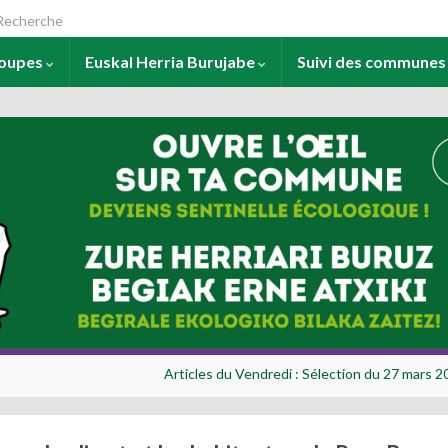
arch for:
roupes
Euskal Herria Burujabe
Suivi des commune
Articles du Vendredi : Sélection du 27 mars 2