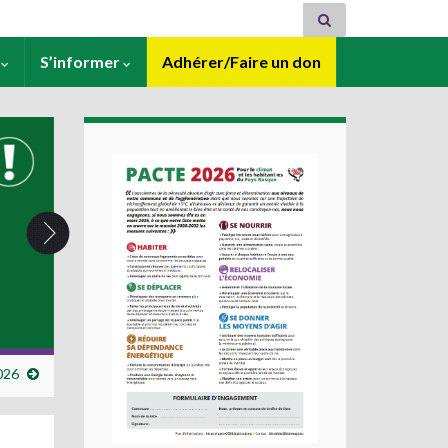
s
S’informer
Adhérer/Faire un don
026