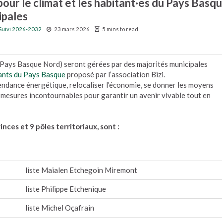
r le climat et les habitant·es du Pays Basq
ipales
Suivi 2026-2032
23 mars 2026
5 mins to read
ays Basque Nord) seront gérées par des majorités municipales
itants du Pays Basque
proposé par l’association Bizi.
épendance énergétique, relocaliser l’économie, se donner les moyens
 mesures incontournables pour garantir un avenir vivable tout en
ces et 9 pôles territoriaux, sont :
liste Maialen Etchegoin Miremont
liste Philippe Etchenique
liste Michel Oçafrain