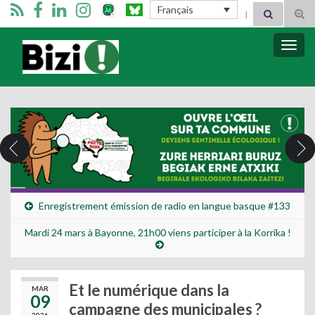
Search for:
Français
Tog
sear
for
Bizimugi
Bascu
la
navig
Enregistrement émission de radio en langue basque #133
Mardi 24 mars à Bayonne, 21h00 viens participer à la Korrika !
Et le numérique dans la
MAR
09
campagne des municipales ?