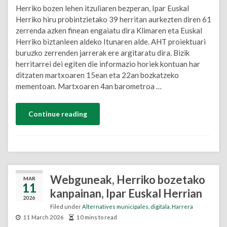
Herriko bozen lehen itzuliaren bezperan, Ipar Euskal
Herriko hiru probintzietako 39 herritan aurkezten diren 61
zerrenda azken finean engaiatu dira Klimaren eta Euskal
Herriko biztanleen aldeko Itunaren alde. AHT proiektuari
buruzko zerrenden jarrerak ere argitaratu dira. Bizik
herritarrei dei egiten die informazio horiek kontuan har
ditzaten martxoaren 15ean eta 22an bozkatzeko
mementoan. Martxoaren 4an barometroa …
Continue reading
Webguneak, Herriko bozetako
MAR
11
kanpainan, Ipar Euskal Herrian
2026
Filed under
Alternatives municipales
,
digitala
,
Harrera
11 March 2026
10 mins to read