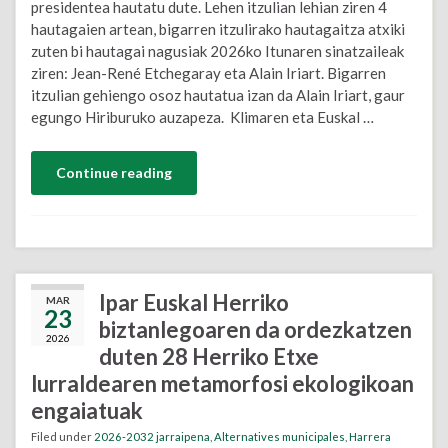
presidentea hautatu dute. Lehen itzulian lehian ziren 4
hautagaien artean, bigarren itzulirako hautagaitza atxiki
zuten bi hautagai nagusiak 2026ko Itunaren sinatzaileak
ziren: Jean-René Etchegaray eta Alain Iriart. Bigarren
itzulian gehiengo osoz hautatua izan da Alain Iriart, gaur
egungo Hiriburuko auzapeza. Klimaren eta Euskal …
Continue reading
Ipar Euskal Herriko
MAR
23
biztanlegoaren da ordezkatzen
2026
duten 28 Herriko Etxe
lurraldearen metamorfosi ekologikoan
engaiatuak
Filed under
2026-2032 jarraipena
,
Alternatives municipales
,
Harrera