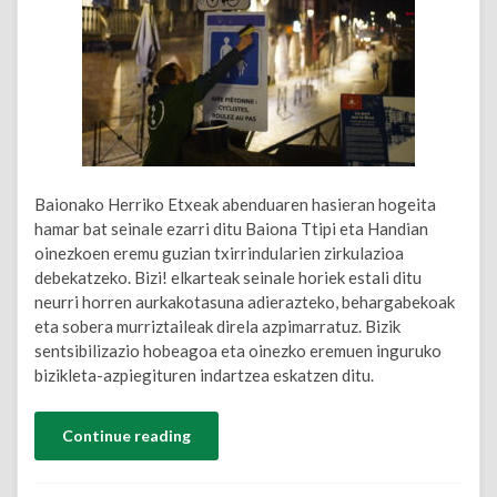
Baionako Herriko Etxeak abenduaren hasieran hogeita
hamar bat seinale ezarri ditu Baiona Ttipi eta Handian
oinezkoen eremu guzian txirrindularien zirkulazioa
debekatzeko. Bizi! elkarteak seinale horiek estali ditu
neurri horren aurkakotasuna adierazteko, behargabekoak
eta sobera murriztaileak direla azpimarratuz. Bizik
sentsibilizazio hobeagoa eta oinezko eremuen inguruko
bizikleta-azpiegituren indartzea eskatzen ditu.
Continue reading