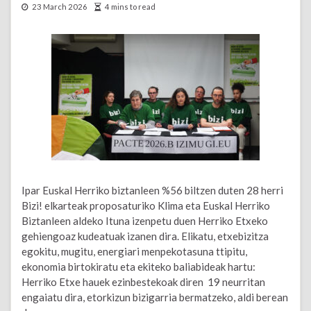
23 March 2026
4 mins to read
Ipar Euskal Herriko biztanleen %56 biltzen duten 28 herri
Bizi! elkarteak proposaturiko Klima eta Euskal Herriko
Biztanleen aldeko Ituna izenpetu duen Herriko Etxeko
gehiengoaz kudeatuak izanen dira. Elikatu, etxebizitza
egokitu, mugitu, energiari menpekotasuna ttipitu,
ekonomia birtokiratu eta ekiteko baliabideak hartu:
Herriko Etxe hauek ezinbestekoak diren 19 neurritan
engaiatu dira, etorkizun bizigarria bermatzeko, aldi berean