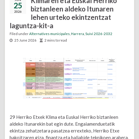
Klimaren eta Euskal Herriko
25
biztanleen aldeko Itunaren
2026
lehen urteko ekintzentzat
laguntza-kit-a
Filed under
Alternatives municipales
,
Harrera
,
Suivi 2026-2032
25 June 2026
2 mins to read
29 Herriko Etxek Klima eta Euskal Herriko biztanleen
aldeko Itunarekin bat egin dute. Engaiamenduetatik
ekintza zehatzetara pasatzea errexteko, Herriko Etxe
bakoitzaren giza, finantza eta baliabide teknikoen arabera,