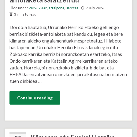
Filed under
2026-2032 jarraipena
,
Harrera
7 July 2026
3 mins to read
Doi doia hautatua, Urruñako Herriko Etxeko gehiengo
berriak bizikleta-antolaketa bat kendu du, legea eta bere
klimaren aldeko engaiamenduak mespretxatuz. Hilabete
hastapenean, Urruñako Herriko Etxeak lanak egin ditu
Zokoako karrika berriz bi noranzkoetan ezartzeko, Itsas
Ondo karrikaren eta Kattalin Agirre karrikaren arteko
zatian. Horrela, bi noranzkoko bizikleta-bide bat eta
EHPADaren aitzinean oinezkoen jarraikitasuna bermatzen
zuen oinbidea …
Continue reading
JUN