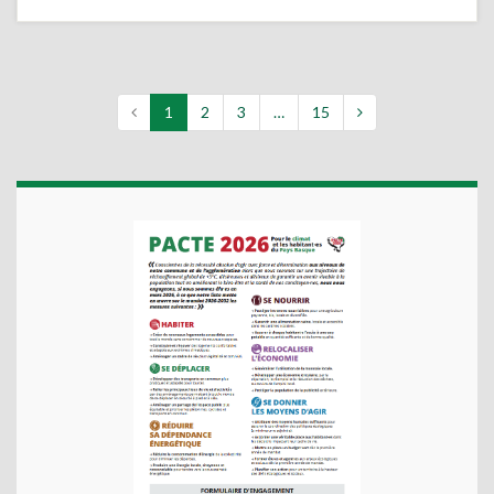
1
2
3
…
15