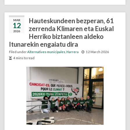
Hauteskundeen bezperan, 61
MAR
12
zerrenda Klimaren eta Euskal
2026
Herriko biztanleen aldeko
Itunarekin engaiatu dira
Filed under
Alternatives municipales
,
Harrera
12 March 2026
4 mins to read