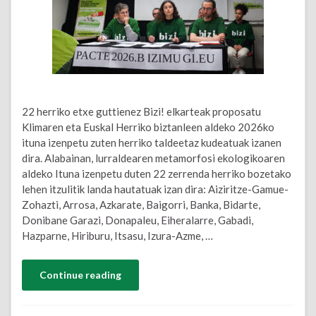
22 herriko etxe guttienez Bizi! elkarteak proposatu
Klimaren eta Euskal Herriko biztanleen aldeko 2026ko
ituna izenpetu zuten herriko taldeetaz kudeatuak izanen
dira. Alabainan, lurraldearen metamorfosi ekologikoaren
aldeko Ituna izenpetu duten 22 zerrenda herriko bozetako
lehen itzulitik landa hautatuak izan dira: Aiziritze-Gamue-
Zohazti, Arrosa, Azkarate, Baigorri, Banka, Bidarte,
Donibane Garazi, Donapaleu, Eiheralarre, Gabadi,
Hazparne, Hiriburu, Itsasu, Izura-Azme, …
Continue reading