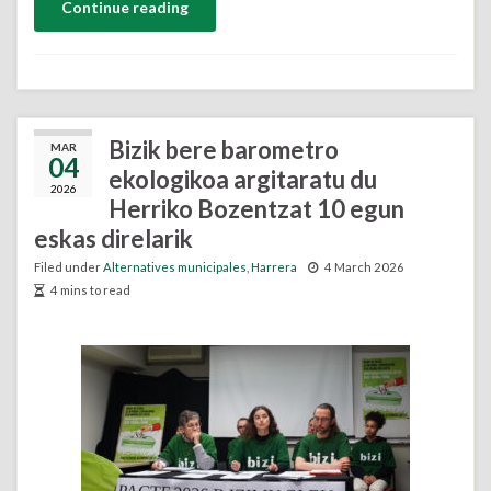
Continue reading
Bizik bere barometro
MAR
04
ekologikoa argitaratu du
2026
Herriko Bozentzat 10 egun
eskas direlarik
Filed under
Alternatives municipales
,
Harrera
4 March 2026
4 mins to read