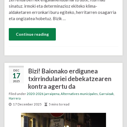
sinatuz. irmoki eta determinazioz ekiteko klima-
aldaketaren erronkari buru egiteko, herritarren osagarria
eta ongizatea hobetuz. Bizik …
Continue reading
Bizi! Baionako erdigunea
DEC
17
txirrindulariei debekatzearen
2025
kontra agertu da
Filed under
2020-2026 jarraipena
,
Alternatives municipales
,
Garraioak
,
Harrera
17 December 2025
5 mins to read