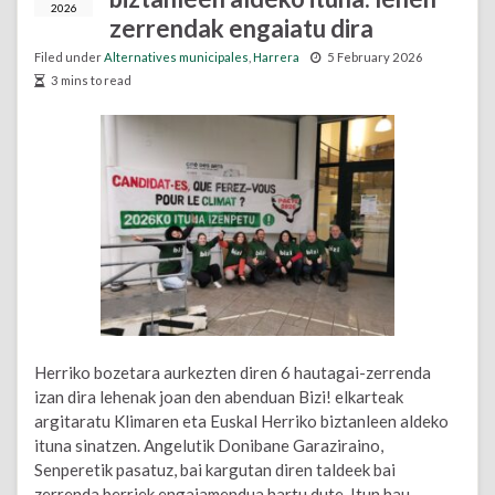
2026
zerrendak engaiatu dira
Filed under
Alternatives municipales
,
Harrera
5 February 2026
3 mins to read
Herriko bozetara aurkezten diren 6 hautagai-zerrenda
izan dira lehenak joan den abenduan Bizi! elkarteak
argitaratu Klimaren eta Euskal Herriko biztanleen aldeko
ituna sinatzen. Angelutik Donibane Garaziraino,
Senperetik pasatuz, bai kargutan diren taldeek bai
zerrenda berriek engaiamendua hartu dute, Itun hau