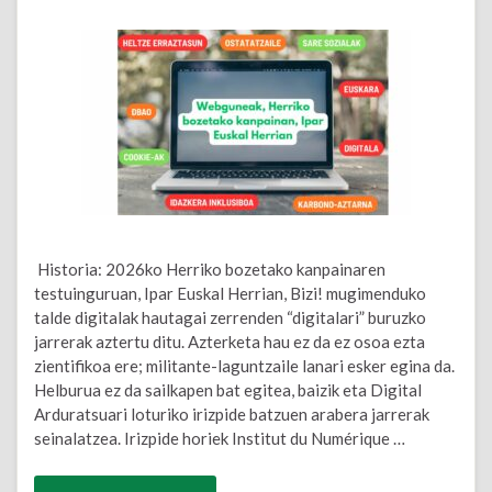
Historia: 2026ko Herriko bozetako kanpainaren
testuinguruan, Ipar Euskal Herrian, Bizi! mugimenduko
talde digitalak hautagai zerrenden “digitalari” buruzko
jarrerak aztertu ditu. Azterketa hau ez da ez osoa ezta
zientifikoa ere; militante-laguntzaile lanari esker egina da.
Helburua ez da sailkapen bat egitea, baizik eta Digital
Arduratsuari loturiko irizpide batzuen arabera jarrerak
seinalatzea. Irizpide horiek Institut du Numérique …