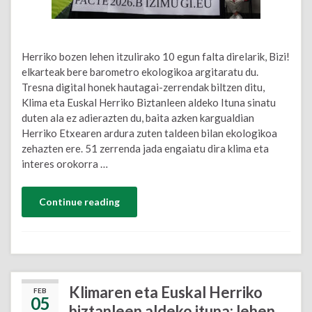
Herriko bozen lehen itzulirako 10 egun falta direlarik, Bizi!
elkarteak bere barometro ekologikoa argitaratu du.
Tresna digital honek hautagai-zerrendak biltzen ditu,
Klima eta Euskal Herriko Biztanleen aldeko Ituna sinatu
duten ala ez adierazten du, baita azken kargualdian
Herriko Etxearen ardura zuten taldeen bilan ekologikoa
zehazten ere. 51 zerrenda jada engaiatu dira klima eta
interes orokorra …
Continue reading
Klimaren eta Euskal Herriko
FEB
05
biztanleen aldeko ituna: lehen