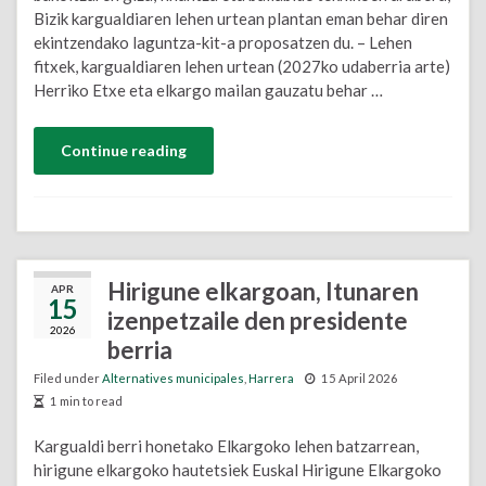
Bizik kargualdiaren lehen urtean plantan eman behar diren
ekintzendako laguntza-kit-a proposatzen du. – Lehen
fitxek, kargualdiaren lehen urtean (2027ko udaberria arte)
Herriko Etxe eta elkargo mailan gauzatu behar …
Continue reading
Hirigune elkargoan, Itunaren
APR
15
izenpetzaile den presidente
2026
berria
Filed under
Alternatives municipales
,
Harrera
15 April 2026
1 min to read
Kargualdi berri honetako Elkargoko lehen batzarrean,
hirigune elkargoko hautetsiek Euskal Hirigune Elkargoko