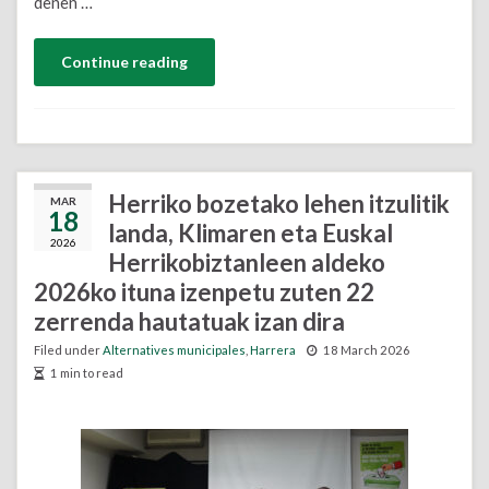
denen …
Continue reading
Herriko bozetako lehen itzulitik
MAR
18
landa, Klimaren eta Euskal
2026
Herrikobiztanleen aldeko
2026ko ituna izenpetu zuten 22
zerrenda hautatuak izan dira
Filed under
Alternatives municipales
,
Harrera
18 March 2026
1 min to read