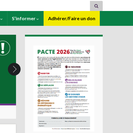
s
S’informer
Adhérer/Faire un don