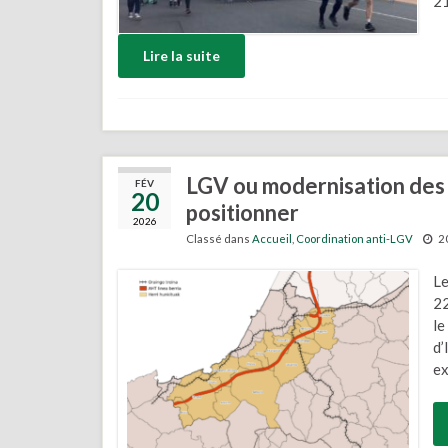
21
Lire la suite
LGV ou modernisation des v
FÉV
20
positionner
2026
Classé dans
Accueil
,
Coordination anti-LGV
2
Le
22
le
d’
ex