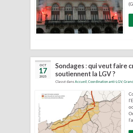
(G
Sondages : qui veut faire 
OCT
17
soutiennent la LGV ?
2025
Classé dans
Accueil
,
Coordination anti-LGV
,
Grands
Co
l’
oc
Ou
l’