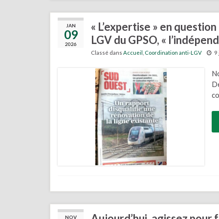
« L’expertise » en question
JAN
09
LGV du GPSO, « l’indépend
2026
Classé dans
Accueil
,
Coordination anti-LGV
9
No
Dé
co
Aujourd’hui, agissez pour f
NOV