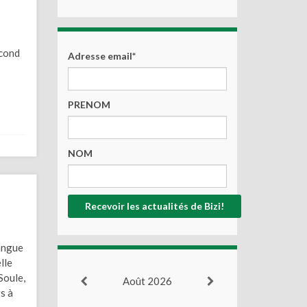
econd
Adresse email*
PRENOM
NOM
langue
lle
Soule,
Août 2026
s à