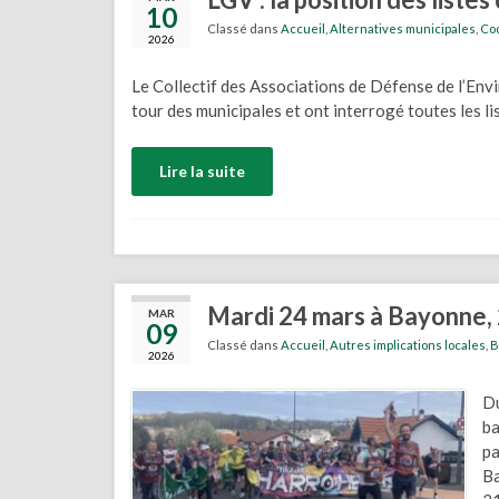
10
Classé dans
Accueil
,
Alternatives municipales
,
Coo
2026
Le Collectif des Associations de Défense de l’En
tour des municipales et ont interrogé toutes les lis
Lire la suite
Mardi 24 mars à Bayonne, 2
MAR
09
Classé dans
Accueil
,
Autres implications locales
,
B
2026
Du
ba
pa
Ba