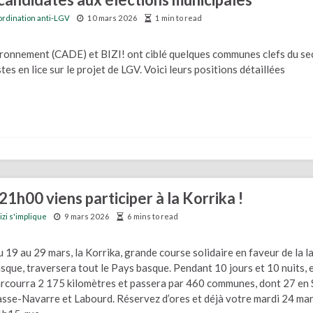
rdination anti-LGV
10 mars 2026
1 min to read
vironnement (CADE) et BIZI! ont ciblé quelques communes clefs du s
tes en lice sur le projet de LGV. Voici leurs positions détaillées
1h00 viens participer à la Korrika !
izi s'implique
9 mars 2026
6 mins to read
 19 au 29 mars, la Korrika, grande course solidaire en faveur de la 
sque, traversera tout le Pays basque. Pendant 10 jours et 10 nuits, e
rcourra 2 175 kilomètres et passera par 460 communes, dont 27 en 
sse-Navarre et Labourd. Réservez d’ores et déjà votre mardi 24 mar