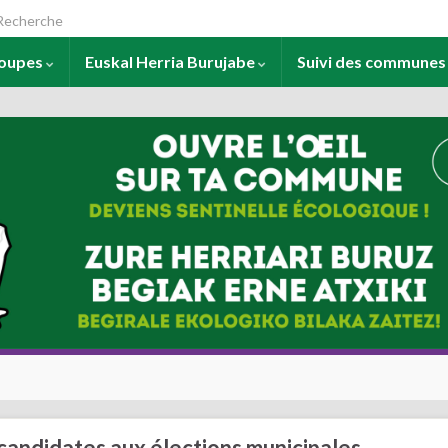
arch for:
roupes
Euskal Herria Burujabe
Suivi des commune
s candidates aux élections municipales