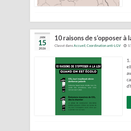
10 raisons de s’opposer à 
JAN
15
Classé dans
Accueil
,
Coordination anti-LGV
1
2026
1.
el
av
ca
d’