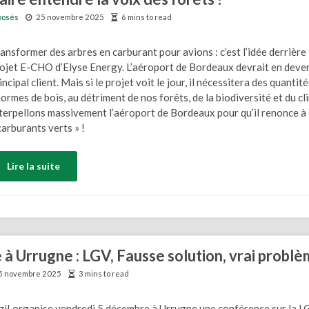
mposés
25 novembre 2025
6 mins to read
ansformer des arbres en carburant pour avions : c’est l’idée derrière 
ojet E-CHO d’Elyse Energy. L’aéroport de Bordeaux devrait en deven
incipal client. Mais si le projet voit le jour, il nécessitera des quantité
ormes de bois, au détriment de nos forêts, de la biodiversité et du cl
terpellons massivement l’aéroport de Bordeaux pour qu’il renonce à
carburants verts » !
Lire la suite
à Urrugne : LGV, Fausse solution, vrai probl
5 novembre 2025
3 mins to read
zi! organise vendredi 5 décembre à Urrugne une conférence sur la L