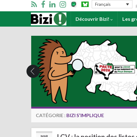
Se
Français
Accueil
Découvrir Bizi!
Les g
CATÉGORIE :
BIZI S’IMPLIQUE
LGV : la position des liste
MAR