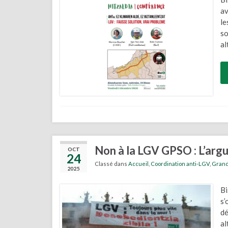
av
le
so
al
Non à la LGV GPSO : L’argu
OCT
24
Classé dans
Accueil
,
Coordination anti-LGV
,
Grands
2025
Bi
s’
dé
al