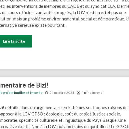
ec les interventions de membres du CADE et du syndicat ELA. Derri
s discours officiels vantant le progrès, la LGV n’est en effet pas une
lution, mais un problème environnemental, social et démocratique. 
ternative sérieuse existe pourtant.
Lire la suite
mentaire de Bizi!
 projets inutiles et imposés
24 octobre 2025
4 mins to read
zi! détaille dans un argumentaire en 5 thèmes ses bonnes raisons de
opposer à la LGV GPSO : écologie, coût du projet, justice sociale,
mocratie, spécificité culturelle et linguistique du Pays Basque. Une
ternative existe. Non à la LGV, oui aux trains du quotidien ! Le GPSO