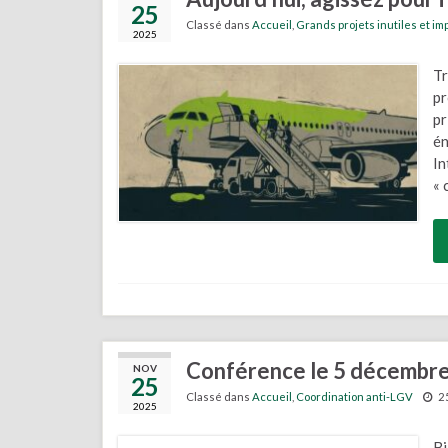
25
Classé dans
Accueil
,
Grands projets inutiles et i
2025
Tr
pr
pr
én
In
« 
Conférence le 5 décembre 
NOV
25
Classé dans
Accueil
,
Coordination anti-LGV
2
2025
Bi