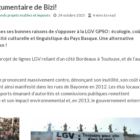
gumentaire de Bizi!
nds projets inutiles et imposés
24 octobre 2025
4 mins to read
es ses bonnes raisons de s’opposer à la LGV GPSO : écologie, co
icité culturelle et linguistique du Pays Basque. Une alternative
en !
ojet de lignes LGV reliant d’un côté Bordeaux à Toulouse, et de l’a
e prononcent massivement contre, dénonçant son inutilité, son coût 
 ainsi manifesté dans les rues de Bayonne en 2012. Les élus locaux 
pports émanant d’autorités et commissions publiques remettent
ité et son impact environnemental et, en 2013, le gouvernement enter