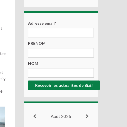
Adresse email*
ût
PRENOM
utre
NOM
et
s’y
re
Août 2026