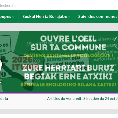
arch for:
roupes
Euskal Herria Burujabe
Suivi des commune
de la
Articles du Vendredi : Sélection du 24 octo