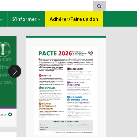
s
S’informer
Adhérer/Faire un don
bre