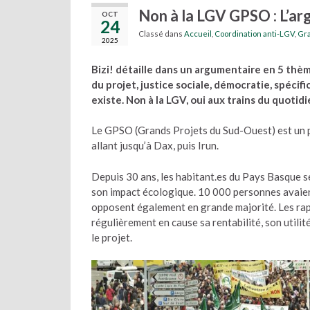
Non à la LGV GPSO : L’ar
OCT
24
Classé dans
Accueil
,
Coordination anti-LGV
,
Gra
2025
Bizi! détaille dans un argumentaire en 5 thèm
du projet, justice sociale, démocratie, spécif
existe. Non à la LGV, oui aux trains du quotidi
Le GPSO (Grands Projets du Sud-Ouest) est un pr
allant jusqu’à Dax, puis Irun.
Depuis 30 ans, les habitant.es du Pays Basque s
son impact écologique. 10 000 personnes avaient
opposent également en grande majorité. Les ra
régulièrement en cause sa rentabilité, son util
le projet.