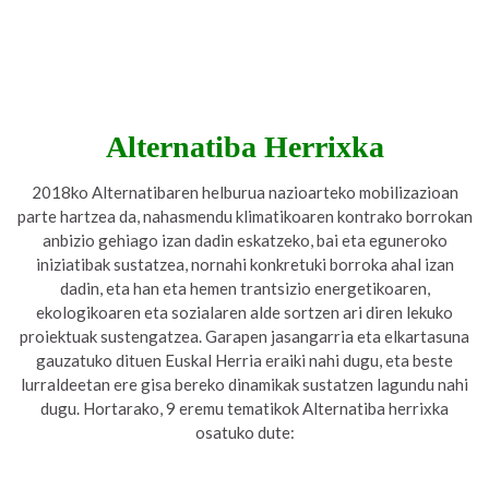
Alternatiba Herrixka
2018ko Alternatibaren helburua nazioarteko mobilizazioan
parte hartzea da, nahasmendu klimatikoaren kontrako borrokan
anbizio gehiago izan dadin eskatzeko, bai eta eguneroko
iniziatibak sustatzea, nornahi konkretuki borroka ahal izan
dadin, eta han eta hemen trantsizio energetikoaren,
ekologikoaren eta sozialaren alde sortzen ari diren lekuko
proiektuak sustengatzea. Garapen jasangarria eta elkartasuna
gauzatuko dituen Euskal Herria eraiki nahi dugu, eta beste
lurraldeetan ere gisa bereko dinamikak sustatzen lagundu nahi
dugu. Hortarako, 9 eremu tematikok Alternatiba herrixka
osatuko dute: