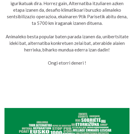
igurikatuak dira. Horrez gain, Alternatiba itzuliaren azken
etapa izanen da, desafio klimatikoari buruzko alimaleko
sentsibilizazio operazioa, ekainaren 9tik Parisetik abitu dena,
ta 5700 km iraganak izanen dituena.
Animaleko besta popular baten parada izanen da, unibertsitate
ideki bat, alternatiba konkretuen zelai bat, aterabide alaien
herrixka, biharko mundua ederra izan dadin!
Ongi etorri deneri !