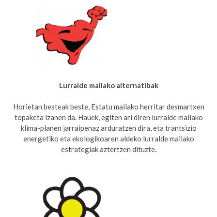
Lurralde mailako alternatibak
Horietan besteak beste, Estatu mailako herritar desmartxen
topaketa izanen da. Hauek, egiten ari diren lurralde mailako
klima-planen jarraipenaz arduratzen dira, eta trantsizio
energetiko eta ekologikoaren aldeko lurralde mailako
estrategiak aztertzen dituzte.