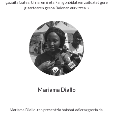
gozaita izatea. Urriaren 6 eta 7an gonbidatzen zaituztet gure
gizartearen geroa Baionan aurkitzea. »
Mariama Diallo
Mariama Diallo-ren presentzia hainbat adierazgarria da.