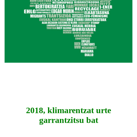
2018, klimarentzat urte
garrantzitsu bat