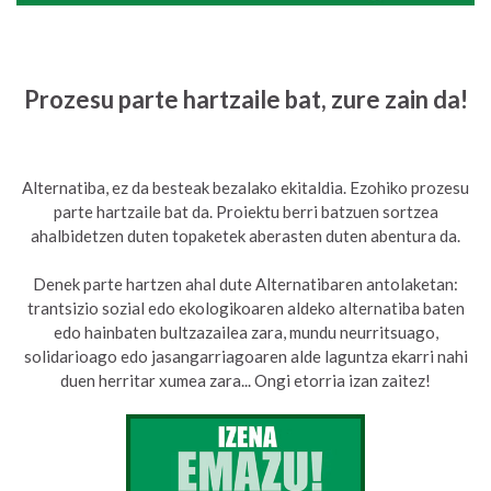
Prozesu parte hartzaile bat, zure zain da!
Alternatiba, ez da besteak bezalako ekitaldia. Ezohiko prozesu
parte hartzaile bat da. Proiektu berri batzuen sortzea
ahalbidetzen duten topaketek aberasten duten abentura da.
Denek parte hartzen ahal dute Alternatibaren antolaketan:
trantsizio sozial edo ekologikoaren aldeko alternatiba baten
edo hainbaten bultzazailea zara, mundu neurritsuago,
solidarioago edo jasangarriagoaren alde laguntza ekarri nahi
duen herritar xumea zara... Ongi etorria izan zaitez!