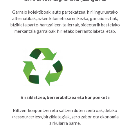
Garraio kolektiboak, auto partekatzea, hiri inguruetako
alternatibak, azken kilometroaren kezka, garraio eztiak,
bizikleta parte-hartzaileen tailerrak, bideetarik bestelako
merkantzia garraioak, hirietako berrantolaketa, etab.
Birziklatzea, berrerabiltzea eta konponketa
Biltzen, konpontzen eta saltzen duten zentroak, delako
«ressourceries», birziklategiak, zero zabor eta ekonomia
zirkularra barne.