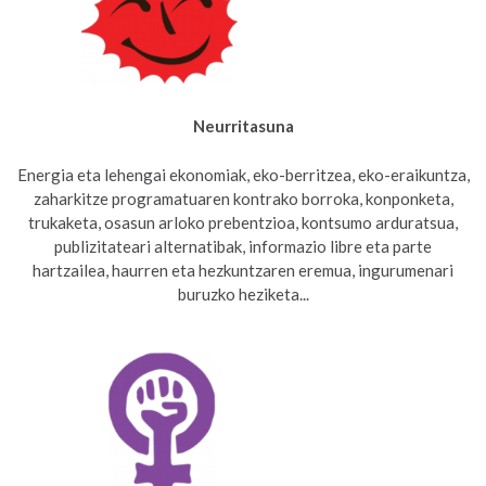
Neurritasuna
Energia eta lehengai ekonomiak, eko-berritzea, eko-eraikuntza,
zaharkitze programatuaren kontrako borroka, konponketa,
trukaketa, osasun arloko prebentzioa, kontsumo arduratsua,
publizitateari alternatibak, informazio libre eta parte
hartzailea, haurren eta hezkuntzaren eremua, ingurumenari
buruzko heziketa...