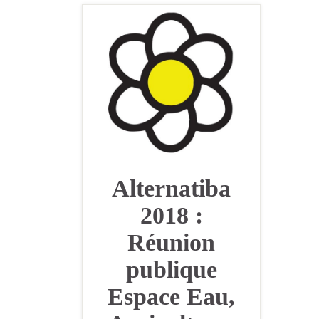
Alternatiba
2018 :
Réunion
publique
Espace Eau,