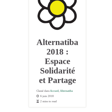
Alternatiba
2018 :
Espace
Solidarité
et Partage
Classé dans
Accueil
,
Alternatiba
6 juin 2018
2 mins to read