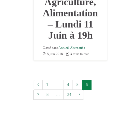
Agriculture,
Alimentation
– Lundi 11
Juin à 19h
Classé dans
Accueil
,
Alternatiba
5 juin 2018
3 mins to read
1
…
4
5
6
7
8
…
34