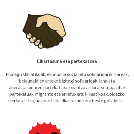
Elkartasuna eta partekatzea
Enplegu klimatikoak, ekonomia sozial eta solidarioaren sareak,
belaunaldien arteko bizitegi solidarioak, lana eta
aberastasunaren partekatzea, finantza arduratsua, baratze
partekatuak, migrante eta errefuxiatu klimatikoak, bidezko
merkataritza, nazioarteko elkartasuna eta beste gai ainitz…