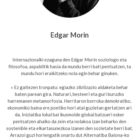
Edgar Morin
Internazionalki ezaguna den Edgar Morin soziologo eta
filosofoa, aspalditik hasia da mundu berri bati pentsatzen, ta
mundu hori eraikitzeko nola egin behar ginuken.
« Ez gaitezen tronpatu: egiazko zibilizazio aldaketa behar
baten parean gira. Naturari, besteeri eta guri buruzko
harremanen metamorfosia. Herritaron borroka demokratiko,
ekonomiko baina ere poetiko hori atal guzietan gertatzen ari
da. Iniziatiba lokal bai ikusmolde global batzueri esker
pentsatzen ahalko da zein eta nolakoa izan beharko den
sostenible eta elkartasunezkoa izanen den sozietate berri bat.
Arrazoi guzi horiengatik onartu dut Alternatiba Baiona-ko