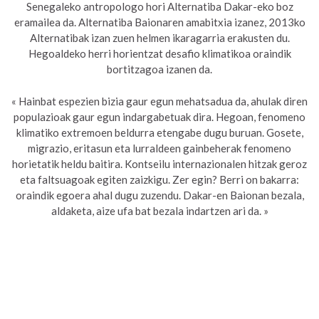
Senegaleko antropologo hori Alternatiba Dakar-eko boz
eramailea da. Alternatiba Baionaren amabitxia izanez, 2013ko
Alternatibak izan zuen helmen ikaragarria erakusten du.
Hegoaldeko herri horientzat desafio klimatikoa oraindik
bortitzagoa izanen da.
« Hainbat espezien bizia gaur egun mehatsadua da, ahulak diren
populazioak gaur egun indargabetuak dira. Hegoan, fenomeno
klimatiko extremoen beldurra etengabe dugu buruan. Gosete,
migrazio, eritasun eta lurraldeen gainbeherak fenomeno
horietatik heldu baitira. Kontseilu internazionalen hitzak geroz
eta faltsuagoak egiten zaizkigu. Zer egin? Berri on bakarra:
oraindik egoera ahal dugu zuzendu. Dakar-en Baionan bezala,
aldaketa, aize ufa bat bezala indartzen ari da. »