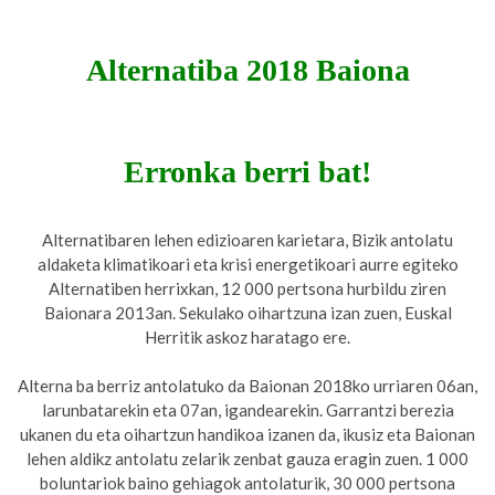
Alternatiba 2018 Baiona
Erronka berri bat!
Alternatibaren lehen edizioaren karietara, Bizik antolatu
aldaketa klimatikoari eta krisi energetikoari aurre egiteko
Alternatiben herrixkan, 12 000 pertsona hurbildu ziren
Baionara 2013an. Sekulako oihartzuna izan zuen, Euskal
Herritik askoz haratago ere.
Alterna ba berriz antolatuko da Baionan 2018ko urriaren 06an,
larunbatarekin eta 07an, igandearekin. Garrantzi berezia
ukanen du eta oihartzun handikoa izanen da, ikusiz eta Baionan
lehen aldikz antolatu zelarik zenbat gauza eragin zuen. 1 000
boluntariok baino gehiagok antolaturik, 30 000 pertsona