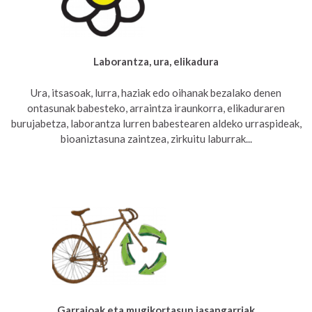
Laborantza, ura, elikadura
Ura, itsasoak, lurra, haziak edo oihanak bezalako denen
ontasunak babesteko, arraintza iraunkorra, elikaduraren
burujabetza, laborantza lurren babestearen aldeko urraspideak,
bioaniztasuna zaintzea, zirkuitu laburrak...
Garraioak eta mugikortasun jasangarriak