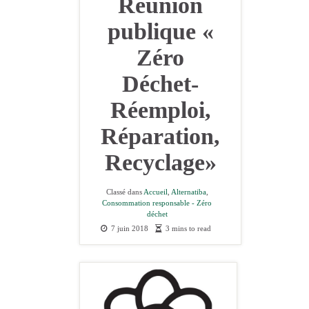
Réunion
publique «
Zéro
Déchet-
Réemploi,
Réparation,
Recyclage»
Classé dans
Accueil
,
Alternatiba
,
Consommation responsable - Zéro
déchet
7 juin 2018
3 mins to read