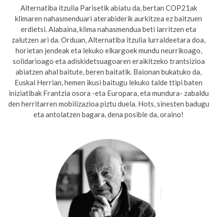
Alternatiba itzulia Parisetik abiatu da, bertan COP21ak
klimaren nahasmenduari aterabiderik aurkitzea ez baitzuen
erdietsi. Alabaina, klima nahasmendua beti larritzen eta
zalutzen ari da. Orduan, Alternatiba itzulia lurraldeetara doa,
horietan jendeak eta lekuko elkargoek mundu neurrikoago,
solidarioago eta adiskidetsuagoaren eraikitzeko trantsizioa
abiatzen ahal baitute, beren baitatik. Baionan bukatuko da,
Euskal Herrian, hemen ikusi baitugu lekuko talde ttipi baten
iniziatibak Frantzia osora -eta Europara, eta mundura- zabaldu
den herritarren mobilizazioa piztu duela. Hots, sinesten badugu
eta antolatzen bagara, dena posible da, oraino!