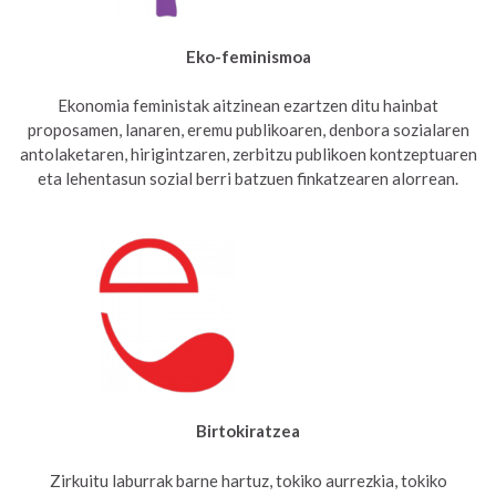
Eko-feminismoa
Ekonomia feministak aitzinean ezartzen ditu hainbat
proposamen, lanaren, eremu publikoaren, denbora sozialaren
antolaketaren, hirigintzaren, zerbitzu publikoen kontzeptuaren
eta lehentasun sozial berri batzuen finkatzearen alorrean.
Birtokiratzea
Zirkuitu laburrak barne hartuz, tokiko aurrezkia, tokiko