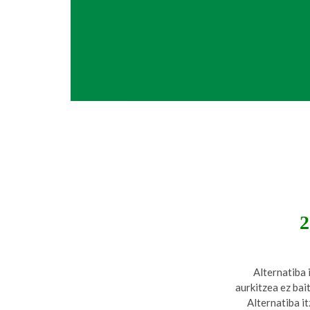
2
Alternatiba 
aurkitzea ez bai
Alternatiba i