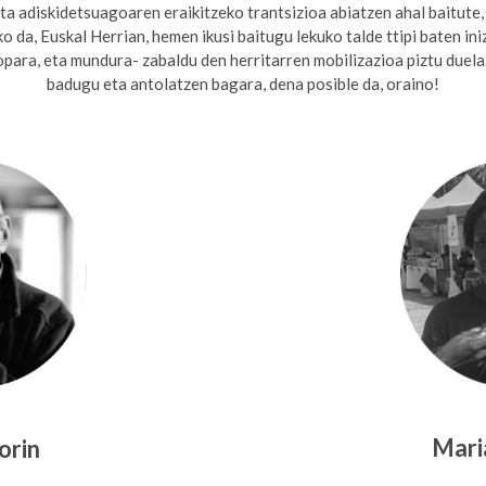
ta adiskidetsuagoaren eraikitzeko trantsizioa abiatzen ahal baitute, 
 da, Euskal Herrian, hemen ikusi baitugu lekuko talde ttipi baten ini
para, eta mundura- zabaldu den herritarren mobilizazioa piztu duela
badugu eta antolatzen bagara, dena posible da, oraino!
Mari
orin