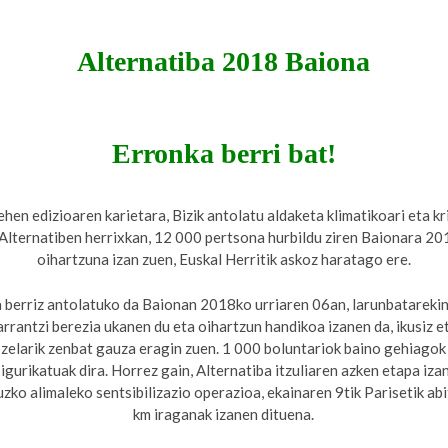
Alternatiba 2018 Baiona
Erronka berri bat!
ehen edizioaren karietara, Bizik antolatu aldaketa klimatikoari eta kr
 Alternatiben herrixkan, 12 000 pertsona hurbildu ziren Baionara 20
oihartzuna izan zuen, Euskal Herritik askoz haratago ere.
a berriz antolatuko da Baionan 2018ko urriaren 06an, larunbatarekin
rrantzi berezia ukanen du eta oihartzun handikoa izanen da, ikusiz 
 zelarik zenbat gauza eragin zuen. 1 000 boluntariok baino gehiagok
gurikatuak dira. Horrez gain, Alternatiba itzuliaren azken etapa iza
uzko alimaleko sentsibilizazio operazioa, ekainaren 9tik Parisetik ab
km iraganak izanen dituena.