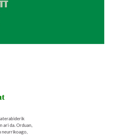
at
 aterabiderik
n ari da. Orduan,
u neurrikoago,