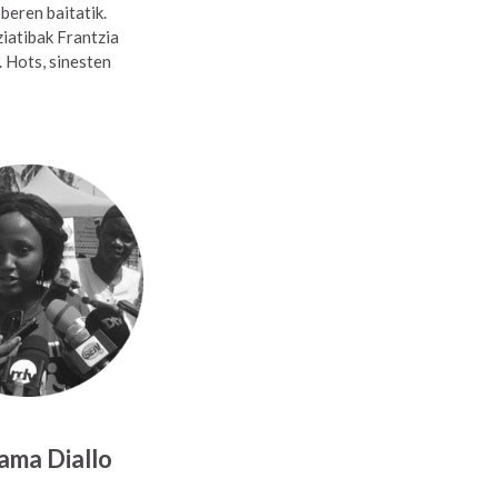
beren baitatik.
ziatibak Frantzia
. Hots, sinesten
ama Diallo