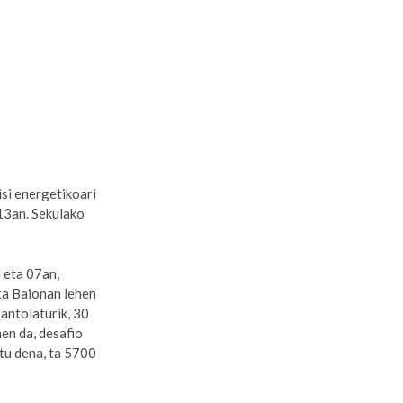
isi energetikoari
13an. Sekulako
 eta 07an,
eta Baionan lehen
 antolaturik, 30
nen da, desafio
itu dena, ta 5700