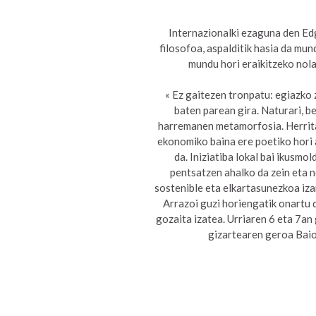
Internazionalki ezaguna den Ed
filosofoa, aspalditik hasia da mun
mundu hori eraikitzeko nola
« Ez gaitezen tronpatu: egiazko 
baten parean gira. Naturari, b
harremanen metamorfosia. Herrit
ekonomiko baina ere poetiko hori 
da. Iniziatiba lokal bai ikusmo
pentsatzen ahalko da zein eta 
sostenible eta elkartasunezkoa iza
Arrazoi guzi horiengatik onartu 
gozaita izatea. Urriaren 6 eta 7an
gizartearen geroa Baio