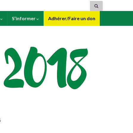
s
S’informer
Adhérer/Faire un don