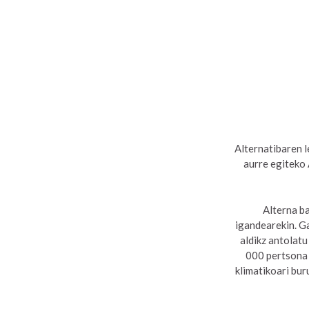
Alternatibaren l
aurre egiteko
Alterna b
igandearekin. Ga
aldikz antolatu
000 pertsona i
klimatikoari bur