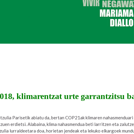
018, klimarentzat urte garrantzitsu b
itzulia Parisetik abiatu da, bertan COP21ak klimaren nahasmenduari
tzuen erdietsi. Alabaina, klima nahasmendua beti larritzen eta zalutze
tzulia lurraldeetara doa, horietan jendeak eta lekuko elkargoek mund