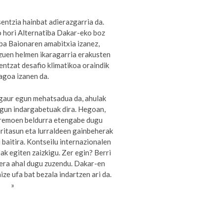
entzia hainbat adierazgarria da.
 hori Alternatiba Dakar-eko boz
iba Baionaren amabitxia izanez,
zuen helmen ikaragarria erakusten
entzat desafio klimatikoa oraindik
agoa izanen da.
 gaur egun mehatsadua da, ahulak
egun indargabetuak dira. Hegoan,
remoen beldurra etengabe dugu
eritasun eta lurraldeen gainbeherak
baitira. Kontseilu internazionalen
ak egiten zaizkigu. Zer egin? Berri
oera ahal dugu zuzendu. Dakar-en
ize ufa bat bezala indartzen ari da.
»