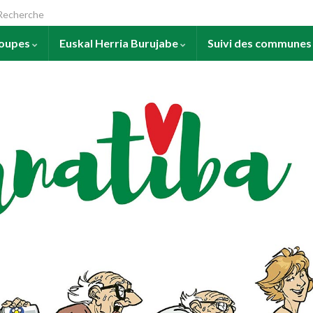
arch for:
roupes
Euskal Herria Burujabe
Suivi des commune