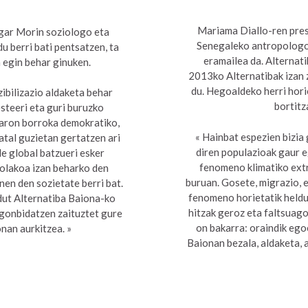
Mariama Diallo-ren pres
gar Morin soziologo eta
Senegaleko antropologo
du berri bati pentsatzen, ta
eramailea da. Alternat
 egin behar ginuken.
2013ko Alternatibak izan 
du. Hegoaldeko herri hori
zibilizazio aldaketa behar
bortitz
esteeri eta guri buruzko
aron borroka demokratiko,
« Hainbat espezien bizia
atal guzietan gertatzen ari
diren populazioak gaur 
lde global batzueri esker
fenomeno klimatiko ext
nolakoa izan beharko den
buruan. Gosete, migrazio, 
nen den sozietate berri bat.
fenomeno horietatik heldu 
dut Alternatiba Baiona-ko
hitzak geroz eta faltsuago
 gonbidatzen zaituztet gure
on bakarra: oraindik eg
nan aurkitzea. »
Baionan bezala, aldaketa, a