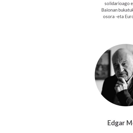
solidarioago e
Baionan bukatuko
osora -eta Euro
Edgar M