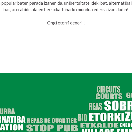
popular baten parada izanen da, unibertsitate ideki bat, alternatiba
bat, aterabide alaien herrixka, biharko mundua ederra izan dadin!
Ongi etorri deneri !