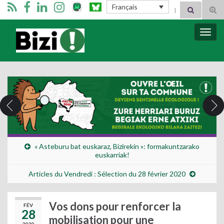
Search for:
Français
Tog
sear
for
Bizimugi
Bascu
la
navig
« Asteburu bat euskaraz, Bizirekin »: formakuntzarako
euskarriak!
Articles du Vendredi : Sélection du 28 février 2020
Vos dons pour renforcer la
FÉV
28
mobilisation pour une