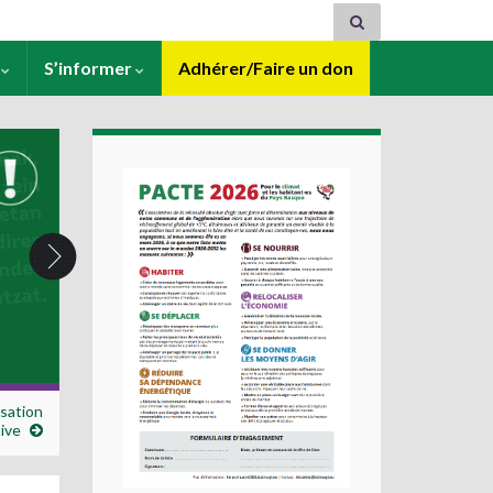
s
S’informer
Adhérer/Faire un don
isation
tive