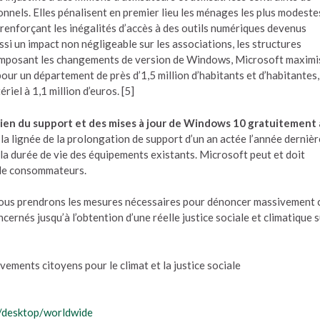
nels. Elles pénalisent en premier lieu les ménages les plus modeste
, renforçant les inégalités d’accès à des outils numériques devenus
si un impact non négligeable sur les associations, les structures
En imposant les changements de version de Windows, Microsoft maximi
 pour un département de près d’1,5 million d’habitants et d’habitantes,
iel à 1,1 million d’euros. [5]
tien du support et des mises à jour de Windows 10 gratuitement 
la lignée de la prolongation de support d’un an actée l’année dernièr
 la durée de vie des équipements existants. Microsoft peut et doit
s de consommateurs.
 nous prendrons les mesures nécessaires pour dénoncer massivement 
cernés jusqu’à l’obtention d’une réelle justice sociale et climatique 
ments citoyens pour le climat et la justice sociale
e/desktop/worldwide