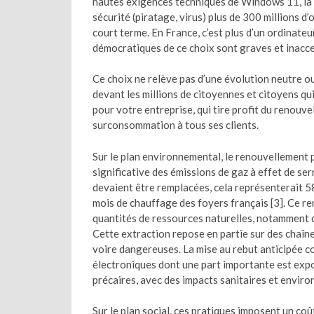
hautes exigences techniques de Windows 11, la 
sécurité (piratage, virus) plus de 300 millions 
court terme. En France, c’est plus d’un ordinate
démocratiques de ce choix sont graves et inacc
Ce choix ne relève pas d’une évolution neutre ou
devant les millions de citoyennes et citoyens qui
pour votre entreprise, qui tire profit du renouv
surconsommation à tous ses clients.
Sur le plan environnemental, le renouvellement
significative des émissions de gaz à effet de serr
devaient être remplacées, cela représenterait 58 
mois de chauffage des foyers français [3]. Ce r
quantités de ressources naturelles, notamment de
Cette extraction repose en partie sur des chaîn
voire dangereuses. La mise au rebut anticipée c
électroniques dont une part importante est expor
précaires, avec des impacts sanitaires et envir
Sur le plan social, ces pratiques imposent un coût 