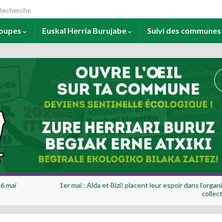
arch for:
roupes
Euskal Herria Burujabe
Suivi des commune
 6 mai
1er mai : Alda et Bizi! placent leur espoir dans l’organ
collec