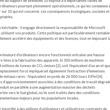
fin du support de Windows 10 expose à d’importantes failles de
d’ordinateurs pourtant pleinement opérationnels, ce qui les condamne 
ur sur 10 qui est concerné. Les conséquences écologiques, sociales et
eptables.
 inévitable : il engage directement la responsabilité de Microsoft
 utilisent vos produits. Cette politique est particulièrement rentable
ellement accéléré des équipements et des licences, tout en imposant l
 prématuré d’ordinateurs encore fonctionnels entraîne une hausse
e liées à la fabrication des appareils. Si 300 millions de machines
millions de tonnes de CO₂ émises [2], soit l’équivalent d’un an et qu
emplacement forcé impliquerait également l’extraction d’immenses
 métaux rares : l’équivalent en poids de 26 000 tours Eiffel [4].
es d’approvisionnement associées à des conditions de travail dégrad
onduit en parallèle à une augmentation massive des déchets
tée vers le Sud global, où ils sont traités dans des conditions
onnementaux majeurs pour les populations locales.
injustifié à des millions d’utilisateurs et utilisatrices contraints de