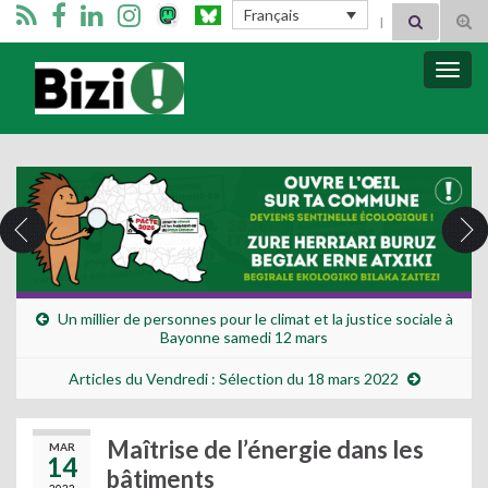
Search for:
Français
Tog
sear
for
Bizimugi
Bascu
la
navig
Un millier de personnes pour le climat et la justice sociale à
Bayonne samedi 12 mars
Articles du Vendredi : Sélection du 18 mars 2022
Maîtrise de l’énergie dans les
MAR
14
bâtiments