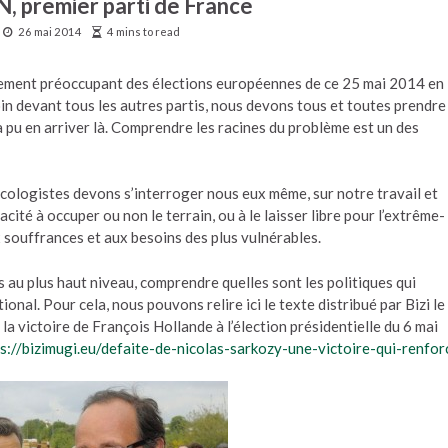
, premier parti de France
26 mai 2014
4 mins to read
eusement préoccupant des élections européennes de ce 25 mai 2014 en
oin devant tous les autres partis, nous devons tous et toutes prendre
u en arriver là. Comprendre les racines du problème est un des
cologistes devons s’interroger nous eux même, sur notre travail et
cité à occuper ou non le terrain, ou à le laisser libre pour l’extrême-
 souffrances et aux besoins des plus vulnérables.
s au plus haut niveau, comprendre quelles sont les politiques qui
nal. Pour cela, nous pouvons relire ici le texte distribué par Bizi le
la victoire de François Hollande à l’élection présidentielle du 6 mai
s://bizimugi.eu/defaite-de-nicolas-sarkozy-une-victoire-qui-renfor