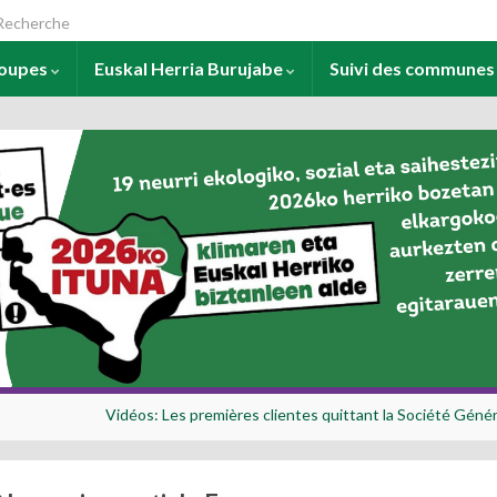
arch for:
roupes
Euskal Herria Burujabe
Suivi des commune
Vidéos: Les premières clientes quittant la Société Génér