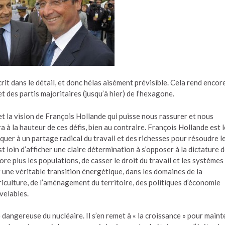
crit dans le détail, et donc hélas aisément prévisible. Cela rend encor
 des partis majoritaires (jusqu’à hier) de l’hexagone.
e et la vision de François Hollande qui puisse nous rassurer et nous
à la hauteur de ces défis, bien au contraire. François Hollande est l
uer à un partage radical du travail et des richesses pour résoudre l
st loin d’afficher une claire détermination à s’opposer à la dictature 
ore plus les populations, de casser le droit du travail et les systèmes
r une véritable transition énergétique, dans les domaines de la
riculture, de l’aménagement du territoire, des politiques d’économie
velables.
e dangereuse du nucléaire. Il s’en remet à « la croissance » pour maint