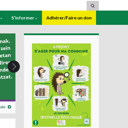
s
S’informer
Adhérer/Faire un don
ale