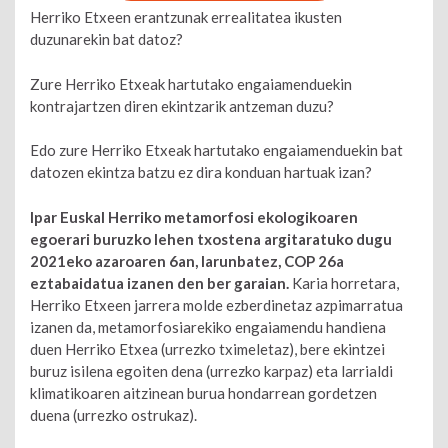
Herriko Etxeen erantzunak errealitatea ikusten
duzunarekin bat datoz?
Zure Herriko Etxeak hartutako engaiamenduekin
kontrajartzen diren ekintzarik antzeman duzu?
Edo zure Herriko Etxeak hartutako engaiamenduekin bat
datozen ekintza batzu ez dira konduan hartuak izan?
Ipar Euskal Herriko metamorfosi ekologikoaren
egoerari buruzko lehen txostena argitaratuko dugu
2021eko azaroaren 6an, larunbatez, COP 26a
eztabaidatua izanen den ber garaian.
Karia horretara,
Herriko Etxeen jarrera molde ezberdinetaz azpimarratua
izanen da, metamorfosiarekiko engaiamendu handiena
duen Herriko Etxea (urrezko tximeletaz), bere ekintzei
buruz isilena egoiten dena (urrezko karpaz) eta larrialdi
klimatikoaren aitzinean burua hondarrean gordetzen
duena (urrezko ostrukaz).