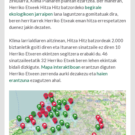
zirkularra, Klima Planaren plantan ezartzea. Ber maneran,
Herriko Etxeek Hitza Hitz batzordeko
begirale
ekologikoen jarraipen
lana laguntzera gomitatuak dira,
beren herritarrek Herriko Etxeak eman hitza errespetatzen
duenez jakin dezaten.
Klima larrialdiaren aitzinean, Hitza Hitz batzordeak 2.000
biztanletik goiti diren eta Itunaren sinatzaile ez diren 10
Herriko Etxeren ekintzen segitzera erabaki du. 46
sinatzaileetatik 32 Herriko Etxek beren lehen ekintzak
bidali dizkigute.
Mapa interaktiboan
erantzun diguten
Herriko Etxeen zerrenda aurki dezakezu eta
haien
erantzuna
ezagutzen ahal.