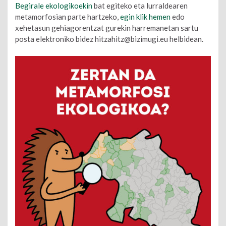
Begirale ekologikoekin
bat egiteko eta lurraldearen
metamorfosian parte hartzeko,
egin klik hemen
edo
xehetasun gehiagorentzat gurekin harremanetan sartu
posta elektroniko bidez hitzahitz@bizimugi.eu helbidean.