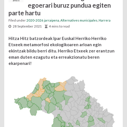
2021
egoerari buruz pundua egiten
parte hartu
Filed under
2020-2026 jarraipena
,
Alternatives municipales
,
Harrera
28 September 2021
4 mins to read
Hitza Hitz batzordeak Ipar Euskal Herriko Herriko
Etxeek metamorfosi ekologikoaren arloan egin
ekintzak bildu berri ditu. Herriko Etxeek zer erantzun
eman duten ezagutu eta erreakzionatu beren
ekarpenari!