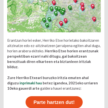
Erantzun horiei esker, Herriko Etxe horietako bakoitzaren
aitzinatze edo ez-aitzinatzeen jarraipena egiten ahal dugu,
horien arabera ekiteko.
Herriko Etxe horien erantzunak
perspektiban ezarri nahi ditugu, gai bakoitzean
berezituak diren elkarteen eta biztanleen iritziak
bilduz.
Zure Herriko Etxeari buruzko iritzia ematen ahal
diguzu
inprimaki hau
betez igandea, 2021eko urriaren
10eko gauerdi arte
galdera hauei erantzunez:
Parte hartzen dut!