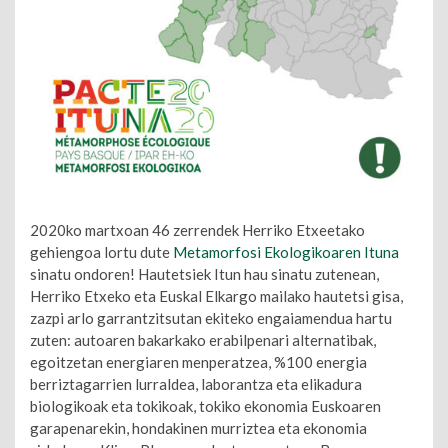
2020ko martxoan 46 zerrendek Herriko Etxeetako
gehiengoa lortu dute
Metamorfosi Ekologikoaren Ituna
sinatu ondoren! Hautetsiek Itun hau sinatu zutenean,
Herriko Etxeko eta Euskal Elkargo mailako hautetsi gisa,
zazpi arlo garrantzitsutan ekiteko engaiamendua hartu
zuten: autoaren bakarkako erabilpenari alternatibak,
egoitzetan energiaren menperatzea, %100 energia
berriztagarrien lurraldea, laborantza eta elikadura
biologikoak eta tokikoak, tokiko ekonomia Euskoaren
garapenarekin, hondakinen murriztea eta ekonomia