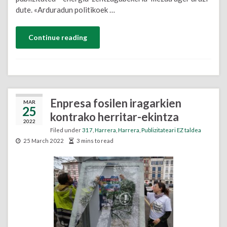
dute. «Arduradun politikoek …
Continue reading
Enpresa fosilen iragarkien
MAR
25
kontrako herritar-ekintza
2022
Filed under
317
,
Harrera
,
Harrera
,
Publizitateari EZ taldea
25 March 2022
3 mins to read