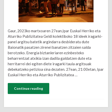
Gaur, 2023ko martxoaren 27ean,Ipar Euskal Herriko eta
Aturriko Publizitatea Geldi kolektiboko 18 ideek iragarki-
panel argitsu batetik argindarra desbideratu dute
Baionatik pasatzen zirenei banatzen zitzaien salda
berotzeko. Energia biztanleriaren ezinbesteko
beharrentzat atxikia izan dadila galdatzen dute eta
herritarrei dei egiten diete iragarki taula argitsuak
debekatzeko petizioa sina dezaten. 27ean, 21:00etan, Ipar
Euskal Herriko eta Aturriko Publizitatea …
Continue reading