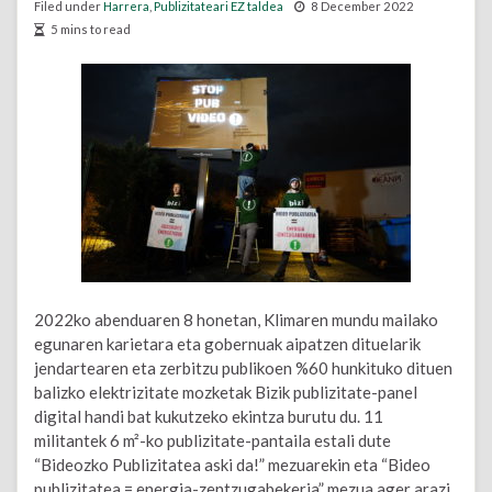
Filed under
Harrera
,
Publizitateari EZ taldea
8 December 2022
5 mins to read
2022ko abenduaren 8 honetan, Klimaren mundu mailako
egunaren karietara eta gobernuak aipatzen dituelarik
jendartearen eta zerbitzu publikoen %60 hunkituko dituen
balizko elektrizitate mozketak Bizik publizitate-panel
digital handi bat kukutzeko ekintza burutu du. 11
militantek 6 m²-ko publizitate-pantaila estali dute
“Bideozko Publizitatea aski da!” mezuarekin eta “Bideo
publizitatea = energia-zentzugabekeria” mezua ager arazi