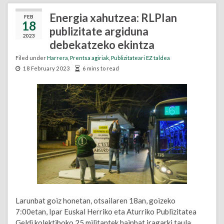
Energia xahutzea: RLPIan
FEB
18
publizitate argiduna
2023
debekatzeko ekintza
Filed under
Harrera
,
Prentsa agiriak
,
Publizitateari EZ taldea
18 February 2023
6 mins to read
Larunbat goiz honetan, otsailaren 18an, goizeko
7:00etan, Ipar Euskal Herriko eta Aturriko Publizitatea
Geldi kolektiboko 25 militantek hainbat iragarki taula