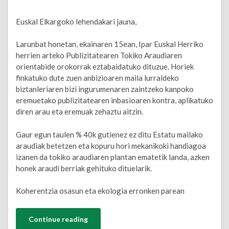
Euskal Elkargoko lehendakari jauna,
Larunbat honetan, ekainaren 15ean, Ipar Euskal Herriko
herrien arteko Publizitatearen Tokiko Araudiaren
orientabide orokorrak eztabaidatuko dituzue. Horiek
finkatuko dute zuen anbizioaren maila lurraldeko
biztanleriaren bizi ingurumenaren zaintzeko kanpoko
eremuetako publizitatearen inbasioaren kontra, aplikatuko
diren arau eta eremuak zehaztu aitzin.
Gaur egun taulen % 40k gutienez ez ditu Estatu mailako
araudiak betetzen eta kopuru hori mekanikoki handiagoa
izanen da tokiko araudiaren plantan ematetik landa, azken
honek araudi berriak gehituko dituelarik.
Koherentzia osasun eta ekologia erronken parean
Continue reading