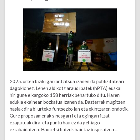
2025. urtea biziki garrantzitsua izanen da publizitateari
dagokionez. Lehen aldikotz araudi batek (hPTA) euskal
hirigune elkargoko 158 herriak behartuko ditu. Haren
edukia ekainean bozkatua izanen da. Bazterrak mugitzen
hasiak dira bi urteko funtsezko lan eta ekintzaren ondotik.
Gure proposamenak sinesgarri eta egingarritzat
ezagutuak dira, eta puntu hau ez da gehiago
eztabaidatzen. Hautetsi batzuk haietaz inspiratzen …