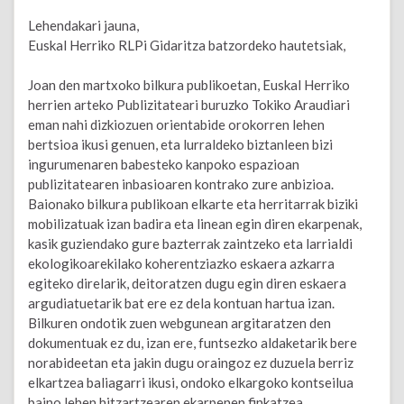
Lehendakari jauna,
Euskal Herriko RLPi Gidaritza batzordeko hautetsiak,
Joan den martxoko bilkura publikoetan, Euskal Herriko
herrien arteko Publizitateari buruzko Tokiko Araudiari
eman nahi dizkiozuen orientabide orokorren lehen
bertsioa ikusi genuen, eta lurraldeko biztanleen bizi
ingurumenaren babesteko kanpoko espazioan
publizitatearen inbasioaren kontrako zure anbizioa.
Baionako bilkura publikoan elkarte eta herritarrak biziki
mobilizatuak izan badira eta linean egin diren ekarpenak,
kasik guziendako gure bazterrak zaintzeko eta larrialdi
ekologikoarekilako koherentziazko eskaera azkarra
egiteko direlarik, deitoratzen dugu egin diren eskaera
argudiatuetarik bat ere ez dela kontuan hartua izan.
Bilkuren ondotik zuen webgunean argitaratzen den
dokumentuak ez du, izan ere, funtsezko aldaketarik bere
norabideetan eta jakin dugu oraingoz ez duzuela berriz
elkartzea baliagarri ikusi, ondoko elkargoko kontseilua
baino lehen hitzartzearen ekarpenen finkatzea