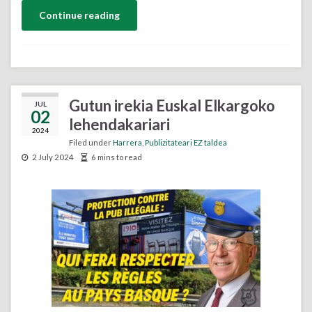
Continue reading
Gutun irekia Euskal Elkargoko
JUL
02
lehendakariari
2024
Filed under
Harrera
,
Publizitateari EZ taldea
2 July 2024
6 mins to read