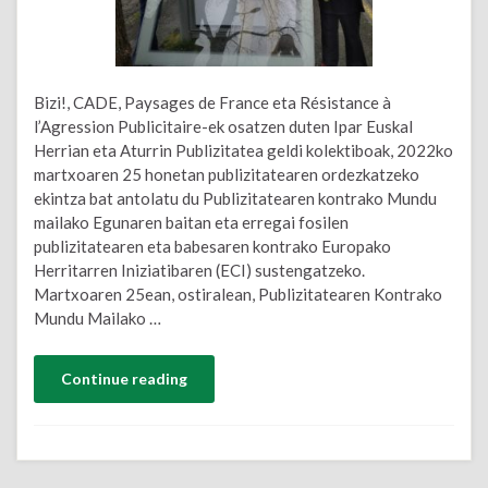
Bizi!, CADE, Paysages de France eta Résistance à
l’Agression Publicitaire-ek osatzen duten Ipar Euskal
Herrian eta Aturrin Publizitatea geldi kolektiboak, 2022ko
martxoaren 25 honetan publizitatearen ordezkatzeko
ekintza bat antolatu du Publizitatearen kontrako Mundu
mailako Egunaren baitan eta erregai fosilen
publizitatearen eta babesaren kontrako Europako
Herritarren Iniziatibaren (ECI) sustengatzeko.
Martxoaren 25ean, ostiralean, Publizitatearen Kontrako
Mundu Mailako …
Continue reading