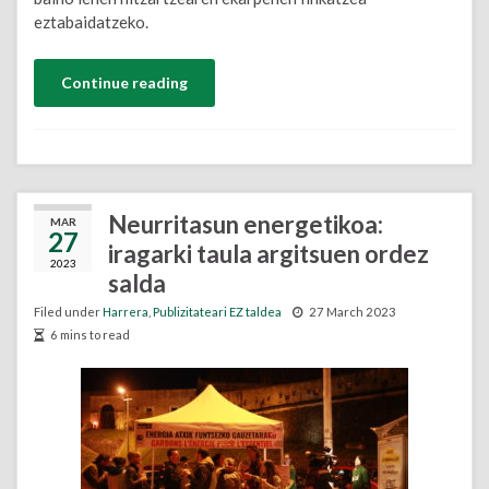
eztabaidatzeko.
Continue reading
Neurritasun energetikoa:
MAR
27
iragarki taula argitsuen ordez
2023
salda
Filed under
Harrera
,
Publizitateari EZ taldea
27 March 2023
6 mins to read