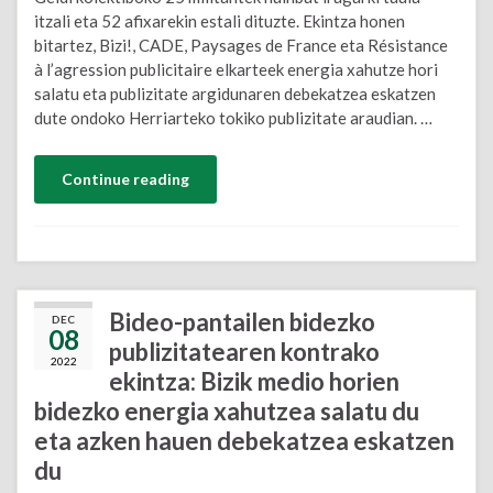
itzali eta 52 afixarekin estali dituzte. Ekintza honen
bitartez, Bizi!, CADE, Paysages de France eta Résistance
à l’agression publicitaire elkarteek energia xahutze hori
salatu eta publizitate argidunaren debekatzea eskatzen
dute ondoko Herriarteko tokiko publizitate araudian. …
Continue reading
Bideo-pantailen bidezko
DEC
08
publizitatearen kontrako
2022
ekintza: Bizik medio horien
bidezko energia xahutzea salatu du
eta azken hauen debekatzea eskatzen
du