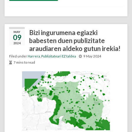
Bizi ingurumena egiazki
MAY
09
babesten duen publizitate
2024
araudiaren aldeko gutun irekia!
Filed under
Harrera
,
Publizitateari EZ taldea
9 May 2024
7 mins to read