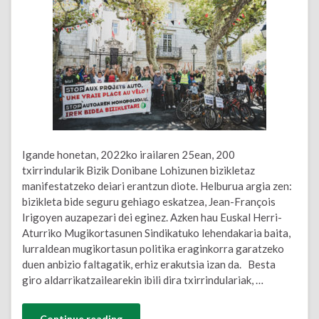
Igande honetan, 2022ko irailaren 25ean, 200
txirrindularik Bizik Donibane Lohizunen bizikletaz
manifestatzeko deiari erantzun diote. Helburua argia zen:
bizikleta bide seguru gehiago eskatzea, Jean-François
Irigoyen auzapezari dei eginez. Azken hau Euskal Herri-
Aturriko Mugikortasunen Sindikatuko lehendakaria baita,
lurraldean mugikortasun politika eraginkorra garatzeko
duen anbizio faltagatik, erhiz erakutsia izan da. Besta
giro aldarrikatzailearekin ibili dira txirrindulariak, …
Continue reading