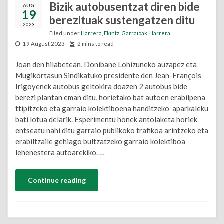
Bizik autobusentzat diren bide
AUG
19
berezituak sustengatzen ditu
2023
Filed under
Harrera
,
Ekintz
,
Garraioak
,
Harrera
19 August 2023
2 mins to read
Joan den hilabetean, Donibane Lohizuneko auzapez eta
Mugikortasun Sindikatuko presidente den Jean-François
Irigoyenek autobus geltokira doazen 2 autobus bide
berezi plantan eman ditu, horietako bat autoen erabilpena
ttipitzeko eta garraio kolektiboena handitzeko aparkaleku
bati lotua delarik. Esperimentu honek antolaketa horiek
entseatu nahi ditu garraio publikoko trafikoa arintzeko eta
erabiltzaile gehiago bultzatzeko garraio kolektiboa
lehenestera autoarekiko. …
Continue reading