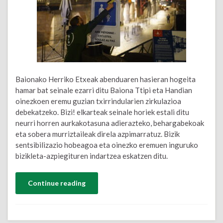
Baionako Herriko Etxeak abenduaren hasieran hogeita
hamar bat seinale ezarri ditu Baiona Ttipi eta Handian
oinezkoen eremu guzian txirrindularien zirkulazioa
debekatzeko. Bizi! elkarteak seinale horiek estali ditu
neurri horren aurkakotasuna adierazteko, behargabekoak
eta sobera murriztaileak direla azpimarratuz. Bizik
sentsibilizazio hobeagoa eta oinezko eremuen inguruko
bizikleta-azpiegituren indartzea eskatzen ditu.
Continue reading