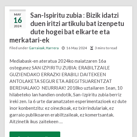
San-Ispiritu zubia : Bizik idatzi
MAY
16
duen iritzi artikulu bat izenpetu
2024
dute hogei bat elkarte eta
merkatari-ek
Filed under
Garraioak
,
Harrera
16 May 2024
3 mins to read
Mediabask-en ateratua 2024ko maiatzaren 16a
ostegunez SAN IZPIRITU ZUBIA: ERABILTZAILE
GUZIENDAKO ERRAZKI ERABILI DAITEKEEN
ANTOLAKETA SEGUR ETA ABEGITSUARENTZAT
BEREHALAKO NEURRIAK! 2018ko uztailaren 1ean, 10
hilabeteko lan handien ondotik, San-Izpiritu zubia berriz
ireki zen. Ia 6 urte daramatzaten esperimentazioek ez dute
inor konbentzitu: ez oinezkoak, ez txirrindulariak, ez
garraio publikoaren erabiltzaileak, ez komertsantak.
Aitzinetik ikus zaitekeen …