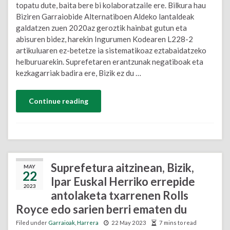
topatu dute, baita bere bi kolaboratzaile ere. Bilkura hau
Biziren Garraiobide Alternatiboen Aldeko lantaldeak
galdatzen zuen 2020az geroztik hainbat gutun eta
abisuren bidez, harekin Ingurumen Kodearen L228-2
artikuluaren ez-betetze ia sistematikoaz eztabaidatzeko
helburuarekin. Suprefetaren erantzunak negatiboak eta
kezkagarriak badira ere, Bizik ez du …
Continue reading
Suprefetura aitzinean, Bizik,
MAY
22
Ipar Euskal Herriko errepide
2023
antolaketa txarrenen Rolls
Royce edo sarien berri ematen du
Filed under
Garraioak
,
Harrera
22 May 2023
7 mins to read