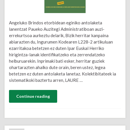
Angeluko ​​Brindos etorbidean eginiko antolaketa
lanentzat Paueko Auzitegi Administratiboan auzi-
errekurtsoa aurkeztu delarik, Bizik herritar kanpaina
abiarazten du, Ingurumen Kodearen L228-2 artikuluan
ezarritakoa betetzen ez duten Ipar Euskal Herriko
hirigintza-lanak identifikatzeko eta zerrendatzeko
helburuarekin. Inprimaki bati esker, herritar guziek
ohartarazten ahalko dute orain, beren ustez, legea
betetzen ez duten antolaketa lanetaz. Kolektibitateek ia
sistematikoki baztertu arren, LAURE …
Continue reading