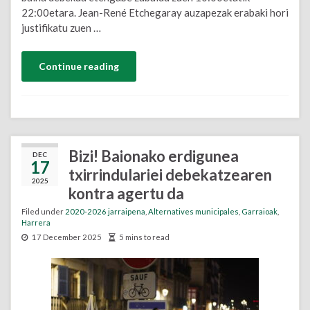
22:00etara. Jean-René Etchegaray auzapezak erabaki hori
justifikatu zuen …
Continue reading
Bizi! Baionako erdigunea
DEC
17
txirrindulariei debekatzearen
2025
kontra agertu da
Filed under
2020-2026 jarraipena
,
Alternatives municipales
,
Garraioak
,
Harrera
17 December 2025
5 mins to read