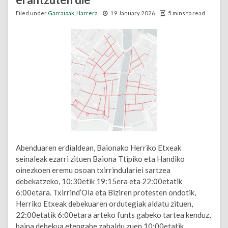
Filed under
Garraioak
,
Harrera
19 January 2026
5 mins to read
Abenduaren erdialdean, Baionako Herriko Etxeak
seinaleak ezarri zituen Baiona Ttipiko eta Handiko
oinezkoen eremu osoan txirrindulariei sartzea
debekatzeko, 10:30etik 19:15era eta 22:00etatik
6:00etara. Txirrind’Ola eta Biziren protesten ondotik,
Herriko Etxeak debekuaren ordutegiak aldatu zituen,
22:00etatik 6:00etara arteko funts gabeko tartea kenduz,
baina debekua etengabe zabaldu zuen 10:00etatik