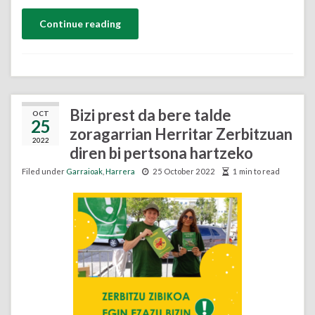
Continue reading
Bizi prest da bere talde
OCT
25
zoragarrian Herritar Zerbitzuan
2022
diren bi pertsona hartzeko
Filed under
Garraioak
,
Harrera
25 October 2022
1 min to read