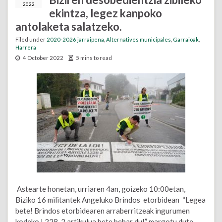
2022
ekintza, legez kanpoko
antolaketa salatzeko.
Filed under
2020-2026 jarraipena
,
Alternatives municipales
,
Garraioak
,
Harrera
4 October 2022
5 mins to read
Astearte honetan, urriaren 4an, goizeko 10:00etan,
Biziko 16 militantek Angeluko Brindos etorbidean “Legea
bete! Brindos etorbidearen arraberritzeak ingurumen
kodeko L228-2 artikulua bete behar du!” margotu dute.