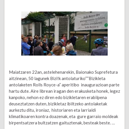
Maiatzaren 22an, astelehenarekin, Baionako Suprefetura
aitzinean, 50 lagunek Bizi!k antolaturiko““Bizikleta
antolaketen Rolls Royce-a” aperitibo inaugurazioan parte
hartu dute. Aire librean iragan den erakusketa honek, legez
kanpoko, nehon ez diren edo bizikletaren erabilpena
deuseztatzen duten, bizikletaz ibiltzeko antolaketak
aurkeztu ditu, ironiaz, historiaren eta larrialdi
klimatikoaren kontra doazenak, eta gure garraio moldeak
birpentsatzera bultzatzen gaituztenak, besteak beste. …