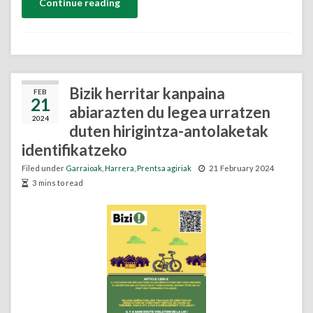
Continue reading
Bizik herritar kanpaina
FEB
21
abiarazten du legea urratzen
2024
duten hirigintza-antolaketak
identifikatzeko
Filed under
Garraioak
,
Harrera
,
Prentsa agiriak
21 February 2024
3 mins to read