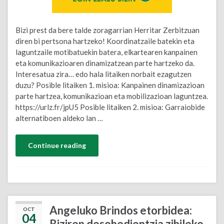
Bizi prest da bere talde zoragarrian Herritar Zerbitzuan
diren bi pertsona hartzeko! Koordinatzaile batekin eta
laguntzaile motibatuekin batera, elkartearen kanpainen
eta komunikazioaren dinamizatzean parte hartzeko da.
Interesatua zira… edo hala litaiken norbait ezagutzen
duzu? Posible litaiken 1. misioa: Kanpainen dinamizazioan
parte hartzea, komunikazioan eta mobilizazioan laguntzea.
https://urlz.fr/jpU5 Posible litaiken 2. misioa: Garraiobide
alternatiboen aldeko lan …
Continue reading
Angeluko ​​Brindos etorbidea:
OCT
04
Biziren desobedientzia zibileko