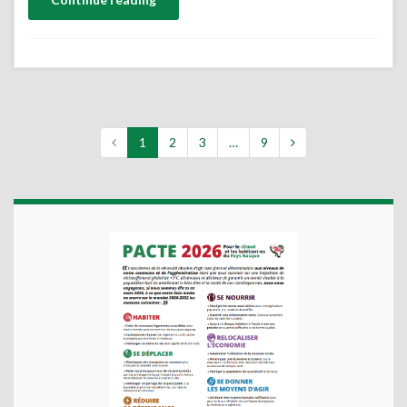
1
2
3
…
9