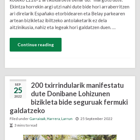
Ekintza horrekin argi utzi nahi dute bide hori arraberritzen
ari direlarik Españako etorbidearen eta Belay parkearen
artean bizikletaz ibiltzeko antolaketarik ez dela
aitzinikusia, nahiz eta legeak hori galdatzen duen. …
Continue reading
200 txirrindularik manifestatu
SEP
25
dute Donibane Lohizunen
2022
bizikleta bide seguruak fermuki
galdatzeko
Filed under
Garraioak
,
Harrera
,
Larrun
25 September 2022
3 mins to read