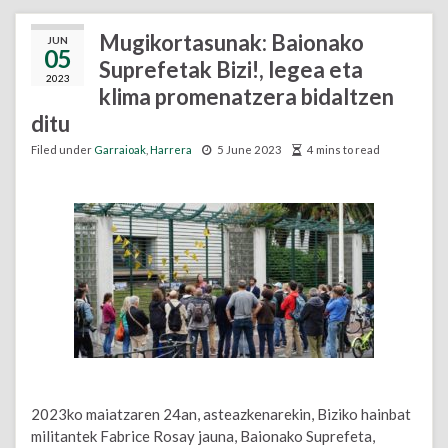
Mugikortasunak: Baionako
JUN
05
Suprefetak Bizi!, legea eta
2023
klima promenatzera bidaltzen
ditu
Filed under
Garraioak
,
Harrera
5 June 2023
4 mins to read
2023ko maiatzaren 24an, asteazkenarekin, Biziko hainbat
militantek Fabrice Rosay jauna, Baionako Suprefeta,