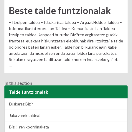
Beste talde funtzionalak
– Itzulpen taldea – Idazkaritza taldea – Argazki-Bideo Taldea –
Informatika-internet Lan Taldea – Komunikazio Lan Taldea
Itzulpen taldea Kanpoari buruzko Bizi!ren argitaratze guziak
frantesa-euskara hizkuntzetan elebidunak dira, itzultzaile talde
bolondres baten lanari esker. Talde hori bilkurarik egin gabe
antolatzen da mezuel zerrenda baten bidez lana partekatuz.
Sekulan ezagutzen badituzue talde horren indartzeko gai eta
…
In this section
Talde funtzionalak
Euskaraz Bizin
Jaka zan/k taldea!
Bizi !-ren koordinaketa