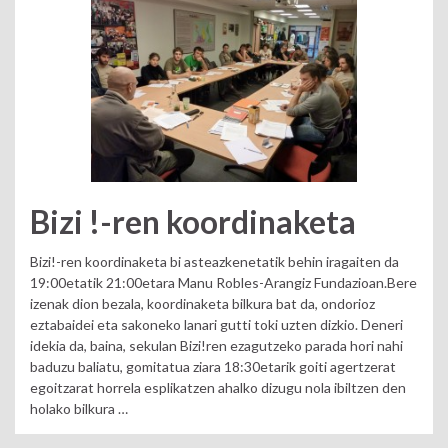
Bizi !-ren koordinaketa
Bizi!-ren koordinaketa bi asteazkenetatik behin iragaiten da
19:00etatik 21:00etara Manu Robles-Arangiz Fundazioan.Bere
izenak dion bezala, koordinaketa bilkura bat da, ondorioz
eztabaidei eta sakoneko lanari gutti toki uzten dizkio. Deneri
idekia da, baina, sekulan Bizi!ren ezagutzeko parada hori nahi
baduzu baliatu, gomitatua ziara 18:30etarik goiti agertzerat
egoitzarat horrela esplikatzen ahalko dizugu nola ibiltzen den
holako bilkura …