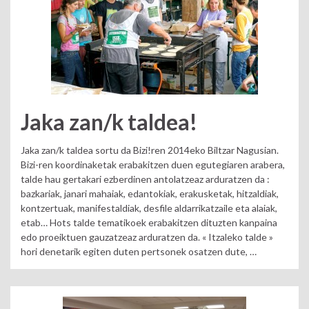
Jaka zan/k taldea!
Jaka zan/k taldea sortu da Bizi!ren 2014eko Biltzar Nagusian.
Bizi-ren koordinaketak erabakitzen duen egutegiaren arabera,
talde hau gertakari ezberdinen antolatzeaz arduratzen da :
bazkariak, janari mahaiak, edantokiak, erakusketak, hitzaldiak,
kontzertuak, manifestaldiak, desfile aldarrikatzaile eta alaiak,
etab… Hots talde tematikoek erabakitzen dituzten kanpaina
edo proeiktuen gauzatzeaz arduratzen da. « Itzaleko talde »
hori denetarik egiten duten pertsonek osatzen dute, …