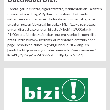
Kontra-gailur, ekintza, elgarretaratze, manifestaldiak… alaitzen
eta animatzen ditugu! Rythm of resistance batukada
militanteen europar sareko kidea da, erritmo eroak gustuko
dituzten guzieri idekia da! Errepikak Miarritzeko gaztetxean
egiten dira asteazkenetan bi astetik behin, 19:00etatik
21:00etara. Musika zatien ikusi eta entzuteko, hemen klika
ezazu : https://www.rhythms-of-resistance.org/spip.php?
page=resources-tunes-big&id_rubrique=40&lang=en
[youtube http://www.youtube.com/watch?v=videoseries?
list=PLyOj15Qe1wWk0M7a7bfI8t8pTgxn7sSY7]