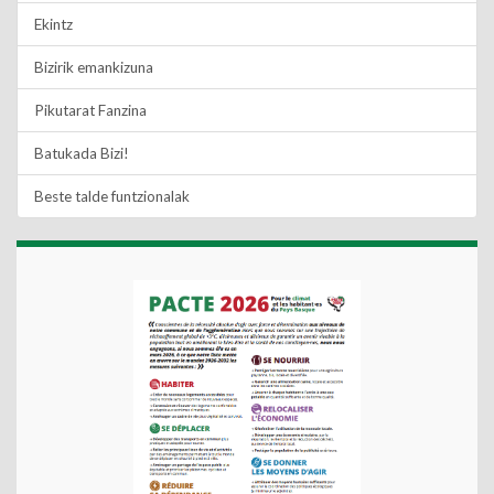
Ekintz
Bizirik emankizuna
Pikutarat Fanzina
Batukada Bizi!
Beste talde funtzionalak