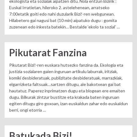
ekologista eta sozialak aipatzen ditu. Nola entzun Bizirik :
Euskal Irratietan, hileroko 2. astelehenean, arratseko
7:00etatik goiti edo nahi duzularik Bizi!-ren webgunean.
Hilabetero gai nagusi bat (10 min) aipatuko dugu : gomita
zuzenean edo inkesta batekin… Bestalde ‘ekolo ta sozial’ …
Pikutarat Fanzina
Pikutarat Bizi!-ren euskara hutsezko fanzina da. Ekologia eta
justizia sozialaren gaien inguruan artikulu laburrak, iritziak,
komiki desbideratuak, publizitate desbideratuak, marrazkiak,
elgarrizketa faltsuak…sartzen ditugu, ale bakotxean gai bat
hautatuz. Paperez inprimatzen dugu eta blogean ere emaiten
dugu. Bilkurak zintzur bustitze eta krakada baten inguruan
egiten ditugu giro goxoan, izan euskaldun zahar edo euskaldun
berri, ongi etorria …
Batukada Bizi!