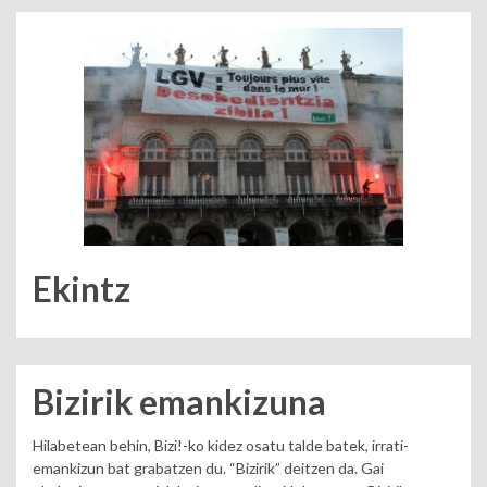
Ekintz
Bizirik emankizuna
Hilabetean behin, Bizi!-ko kidez osatu talde batek, irrati-
emankizun bat grabatzen du. “Bizirik” deitzen da. Gai