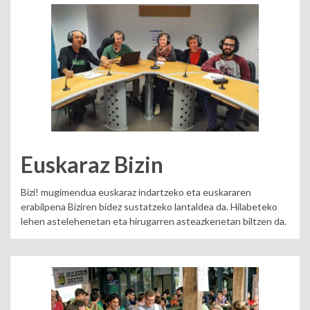
Euskaraz Bizin
Bizi! mugimendua euskaraz indartzeko eta euskararen
erabilpena Biziren bidez sustatzeko lantaldea da. Hilabeteko
lehen astelehenetan eta hirugarren asteazkenetan biltzen da.