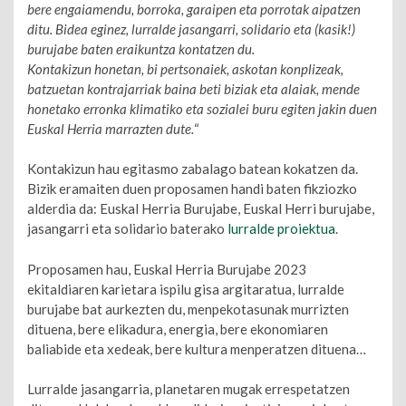
bere engaiamendu, borroka, garaipen eta porrotak aipatzen
ditu. Bidea eginez, lurralde jasangarri, solidario eta (kasik!)
burujabe baten eraikuntza kontatzen du.
Kontakizun honetan, bi pertsonaiek, askotan konplizeak,
batzuetan kontrajarriak baina beti biziak eta alaiak, mende
honetako erronka klimatiko eta sozialei buru egiten jakin duen
Euskal Herria marrazten dute.
“
Kontakizun hau egitasmo zabalago batean kokatzen da.
Bizik eramaiten duen proposamen handi baten fikziozko
alderdia da: Euskal Herria Burujabe, Euskal Herri burujabe,
jasangarri eta solidario baterako
lurralde proiektua
.
Proposamen hau, Euskal Herria Burujabe 2023
ekitaldiaren karietara ispilu gisa argitaratua, lurralde
burujabe bat aurkezten du, menpekotasunak murrizten
dituena, bere elikadura, energia, bere ekonomiaren
baliabide eta xedeak, bere kultura menperatzen dituena…
Lurralde jasangarria, planetaren mugak errespetatzen