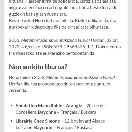
dituena. Halaber lurralde solidarioa, justizia soziala eta
migratzaileen harrerari dagokienez, baita beste lurralde
guziekin bat egiten duena ere.
Beste Euskal Herri bat posible da. Bizik irudikatu du, eta
guri bakarrik dagokigu fikzioa errealitate bihurtzea.
2053, Metamorfosiaren kontakizuna Euskal Herrian
, 32 or.,
2023, 4 €/eusko, ISBN: 978-29568435-1-1. Dokumentua
frantsesezko eta euskarazko bertsioetan da.
Non aurkitu liburua?
Hona hemen
2053, Metamorfosiaren kontakizuna Euskal
Herrian
liburua proposatzen duten salmenta puntuen
zerrenda:
Fondation Manu Robles-Arangiz
– 20 rue des
Cordeliers,
Bayonne
– Français / Euskara
Librairie Chez Simone
– 12, boulevard Alsace
Lorraine,
Bayonne
– Français / Euskara