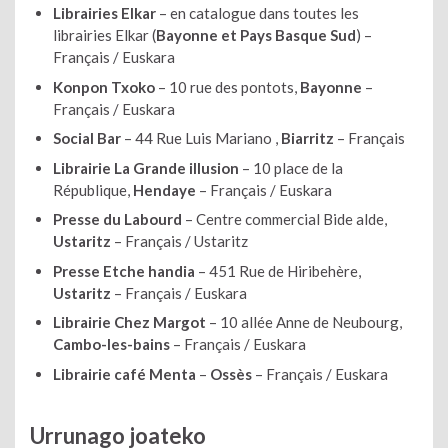
Librairies Elkar
– en catalogue dans toutes les
librairies Elkar (
Bayonne et Pays Basque Sud
) –
Français / Euskara
Konpon Txoko
– 10 rue des pontots,
Bayonne
–
Français / Euskara
Social Bar
– 44 Rue Luis Mariano ,
Biarritz
– Français
Librairie La Grande illusion
– 10 place de la
République,
Hendaye
– Français / Euskara
Presse du Labourd
– Centre commercial Bide alde,
Ustaritz
– Français / Ustaritz
Presse Etche handia
– 451 Rue de Hiribehère,
Ustaritz
– Français / Euskara
Librairie Chez Margot
– 10 allée Anne de Neubourg,
Cambo-les-bains
– Français / Euskara
Librairie café Menta
–
Ossès
– Français / Euskara
Urrunago joateko