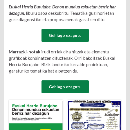
Euskal Herria Burujabe, Denon mundua eskuetan berriz har
dezagun
,
liburu osoa deskubritu. Tematika guzi horietan
gure diagnostiko eta proposamenak garatzen ditu.
Gehiago ezagutu
Marrazki-notak
irudi orriak dira hitzak eta elementu
grafikoak konbinatzen dituztenak. Orri bakoitzak Euskal
Herria Burujabe, Bizik landuriko lurralde proiektuan,
garaturiko tematika bat aipatzen du.
Gehiago ezagutu