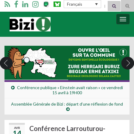
Search for:
Français
Tog
sear
for
Bizimugi
Bascu
la
navig
Conférence publique « Einstein avait raison » ce vendredi
15 avril à 19H00
Assemblée Générale de Bizi : départ d’une réflexion de fond
Conférence Larrouturou-
AVR
14