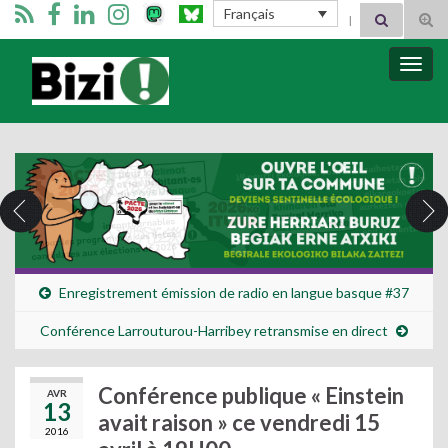
Search for:
Français
Tog
sear
for
Bizimugi
Bascu
la
navig
Enregistrement émission de radio en langue basque #37
Conférence Larrouturou-Harribey retransmise en direct
Conférence publique « Einstein
AVR
13
avait raison » ce vendredi 15
2016