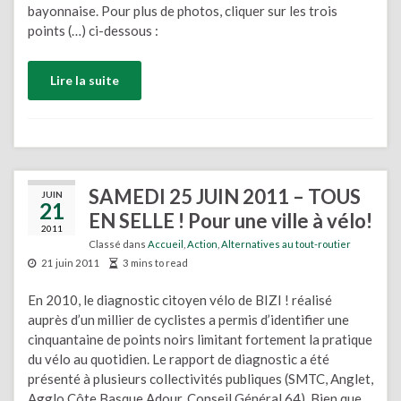
bayonnaise. Pour plus de photos, cliquer sur les trois
points (…) ci-dessous :
Lire la suite
SAMEDI 25 JUIN 2011 – TOUS
JUIN
21
EN SELLE ! Pour une ville à vélo!
2011
Classé dans
Accueil
,
Action
,
Alternatives au tout-routier
21 juin 2011
3 mins to read
En 2010, le diagnostic citoyen vélo de BIZI ! réalisé
auprès d’un millier de cyclistes a permis d’identifier une
cinquantaine de points noirs limitant fortement la pratique
du vélo au quotidien. Le rapport de diagnostic a été
présenté à plusieurs collectivités publiques (SMTC, Anglet,
Agglo Côte Basque Adour, Conseil Général 64). Bien que