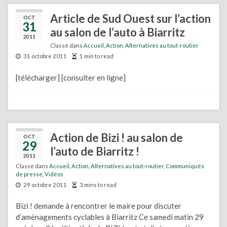
Article de Sud Ouest sur l’action
OCT
31
au salon de l’auto à Biarritz
2011
Classé dans
Accueil
,
Action
,
Alternatives au tout-routier
31 octobre 2011
1 min to read
[télécharger] [consulter en ligne]
Action de Bizi ! au salon de
OCT
29
l’auto de Biarritz !
2011
Classé dans
Accueil
,
Action
,
Alternatives au tout-routier
,
Communiqués
de presse
,
Vidéos
29 octobre 2011
3 mins to read
Bizi ! demande à rencontrer le maire pour discuter
d’aménagements cyclables à Biarritz Ce samedi matin 29