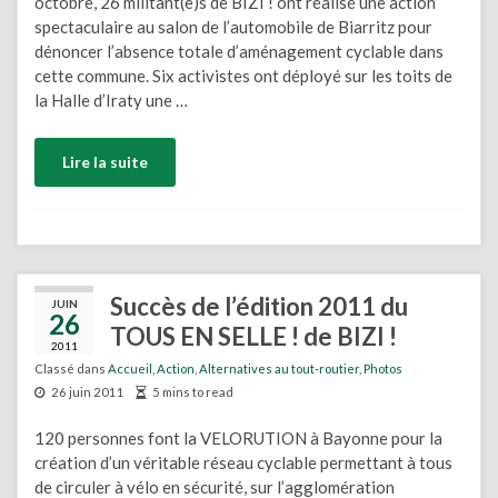
octobre, 26 militant(e)s de BIZI ! ont réalisé une action
spectaculaire au salon de l’automobile de Biarritz pour
dénoncer l’absence totale d’aménagement cyclable dans
cette commune. Six activistes ont déployé sur les toits de
la Halle d’Iraty une …
Lire la suite
Succès de l’édition 2011 du
JUIN
26
TOUS EN SELLE ! de BIZI !
2011
Classé dans
Accueil
,
Action
,
Alternatives au tout-routier
,
Photos
26 juin 2011
5 mins to read
120 personnes font la VELORUTION à Bayonne pour la
création d’un véritable réseau cyclable permettant à tous
de circuler à vélo en sécurité, sur l’agglomération