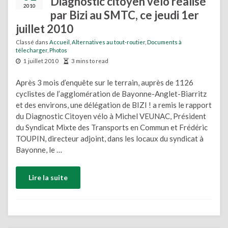
Diagnostic citoyen vélo réalisé
2010
par Bizi au SMTC, ce jeudi 1er
juillet 2010
Classé dans
Accueil
,
Alternatives au tout-routier
,
Documents à
télecharger
,
Photos
1 juillet 2010
3 mins to read
Après 3 mois d’enquête sur le terrain, auprès de 1126
cyclistes de l’agglomération de Bayonne-Anglet-Biarritz
et des environs, une délégation de BIZI ! a remis le rapport
du Diagnostic Citoyen vélo à Michel VEUNAC, Président
du Syndicat Mixte des Transports en Commun et Frédéric
TOUPIN, directeur adjoint, dans les locaux du syndicat à
Bayonne, le …
Lire la suite