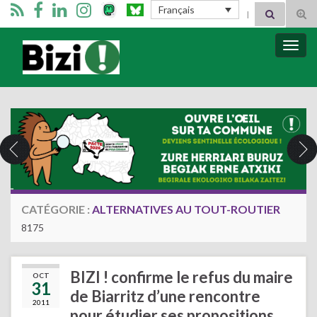
Search for:
Français
Tog
sear
for
Bizimugi
Bascu
la
navig
CATÉGORIE :
ALTERNATIVES AU TOUT-ROUTIER
8175
BIZI ! confirme le refus du maire
OCT
31
de Biarritz d’une rencontre
2011
pour étudier ses propositions