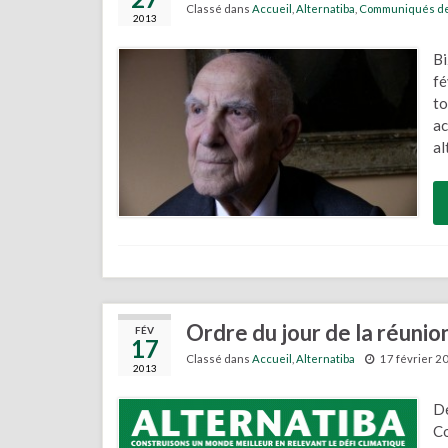
Classé dans
Accueil
,
Alternatiba
,
Communiqués de
2013
Bi
fé
to
ac
al
Ordre du jour de la réunio
FÉV
17
Classé dans
Accueil
,
Alternatiba
17 février 2
2013
De
Co