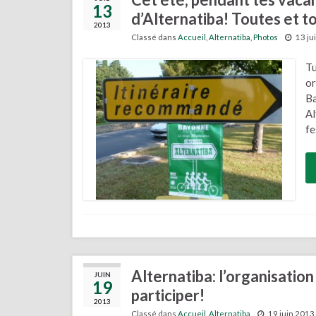
13
d’Alternatiba! Toutes et to
2013
Classé dans
Accueil
,
Alternatiba
,
Photos
13 ju
Tu
or
Ba
Al
fe
Alternatiba: l’organisation
JUIN
19
participer!
2013
Classé dans
Accueil
,
Alternatiba
19 juin 2013