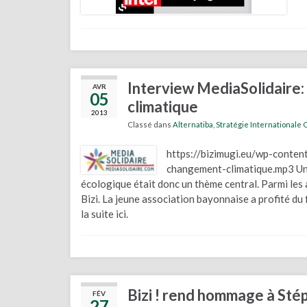
Interview MediaSolidaire:
AVR
05
climatique
2013
Classé dans
Alternatiba
,
Stratégie Internationale 
https://bizimugi.eu/wp-conte
changement-climatique.mp3 Un e
écologique était donc un thème central. Parmi les 
Bizi. La jeune association bayonnaise a profité 
la suite ici.
Bizi ! rend hommage à Sté
FÉV
27