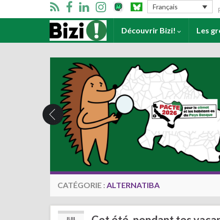
Se
Français
Accueil
Découvrir Bizi!
Les g
CATÉGORIE :
ALTERNATIBA
Cet été, pendant tes vacan
JUIL