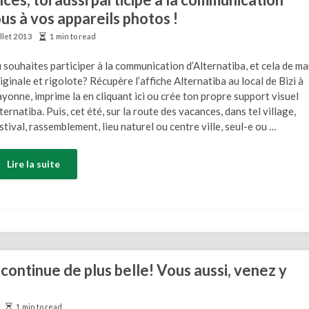
us à vos appareils photos !
illet 2013
1 min to read
 souhaites participer à la communication d’Alternatiba, et cela de m
iginale et rigolote? Récupère l’affiche Alternatiba au local de Bizi à
yonne, imprime la en cliquant ici ou crée ton propre support visuel
ternatiba. Puis, cet été, sur la route des vacances, dans tel village,
stival, rassemblement, lieu naturel ou centre ville, seul-e ou …
Lire la suite
 continue de plus belle! Vous aussi, venez y
1 min to read