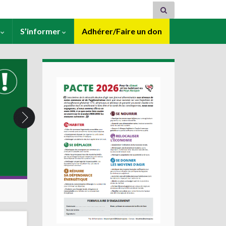
s
S’informer
Adhérer/Faire un don