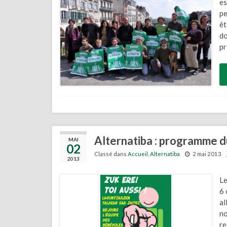
es
pe
êt
do
pr
Alternatiba : programme du
MAI
02
Classé dans
Accueil
,
Alternatiba
2 mai 2013
2013
Le
6 
al
no
re