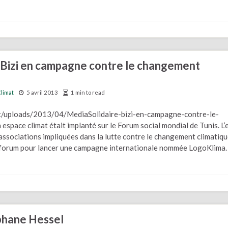
 Bizi en campagne contre le changement
Climat
5 avril 2013
1 min to read
nt/uploads/2013/04/MediaSolidaire-bizi-en-campagne-contre-le-
space climat était implanté sur le Forum social mondial de Tunis. L’
associations impliquées dans la lutte contre le changement climatiqu
du forum pour lancer une campagne internationale nommée LogoKlima. 
phane Hessel