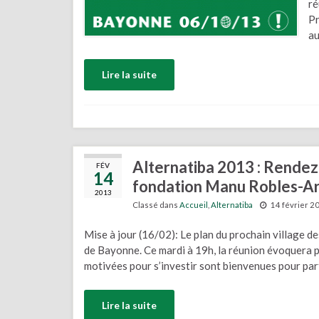
ré
Pr
au
Lire la suite
Alternatiba 2013 : Rendez-
FÉV
14
fondation Manu Robles-A
2013
Classé dans
Accueil
,
Alternatiba
14 février 2
Mise à jour (16/02): Le plan du prochain village de
de Bayonne. Ce mardi à 19h, la réunion évoquera p
motivées pour s’investir sont bienvenues pour part
Lire la suite