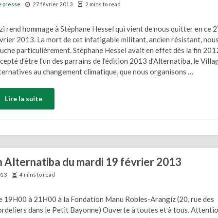
 presse
27 février 2013
2 mins to read
zi rend hommage à Stéphane Hessel qui vient de nous quitter en ce 
vrier 2013. La mort de cet infatigable militant, ancien résistant, nou
uche particulièrement. Stéphane Hessel avait en effet dés la fin 201
cepté d’être l’un des parrains de l’édition 2013 d’Alternatiba, le Villa
ternatives au changement climatique, que nous organisons …
Lire la suite
n Alternatiba du mardi 19 février 2013
013
4 mins to read
 19H00 à 21H00 à la Fondation Manu Robles-Arangiz (20, rue des
rdeliers dans le Petit Bayonne) Ouverte à toutes et à tous. Attentio