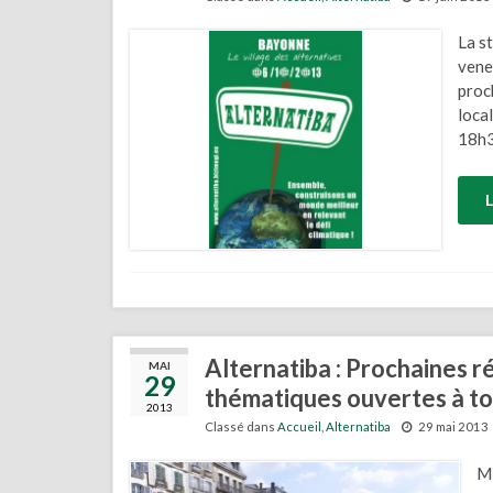
La s
venez
proc
loca
18h3
L
Alternatiba : Prochaines r
MAI
29
thématiques ouvertes à tou
2013
Classé dans
Accueil
,
Alternatiba
29 mai 2013
Mi