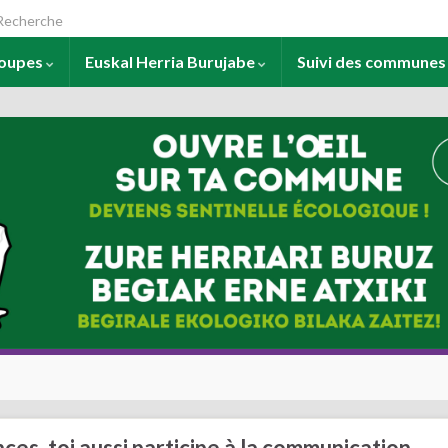
arch for:
roupes
Euskal Herria Burujabe
Suivi des commune
ces, toi aussi participe à la communication