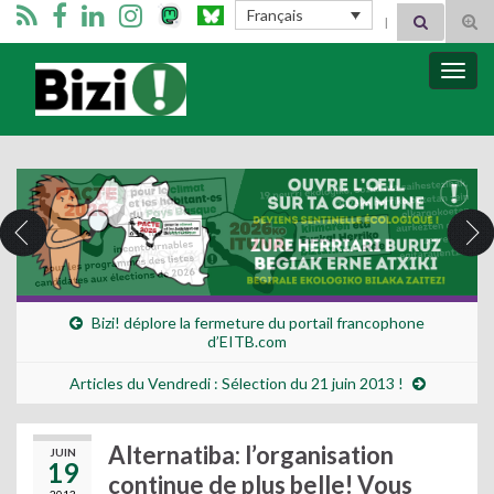
Search for:
Français
Tog
sear
for
Bizimugi
Bascu
la
navig
Bizi! déplore la fermeture du portail francophone
d’EITB.com
Articles du Vendredi : Sélection du 21 juin 2013 !
Alternatiba: l’organisation
JUIN
19
continue de plus belle! Vous