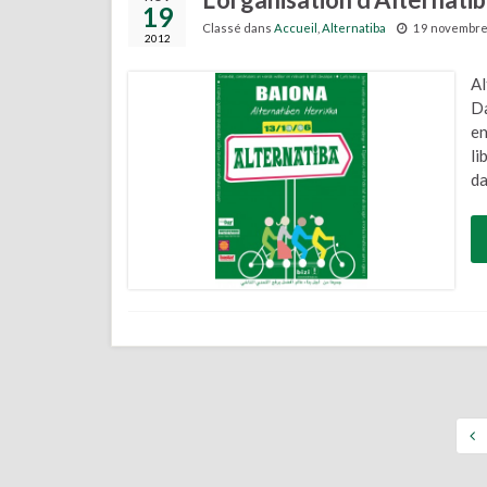
19
Classé dans
Accueil
,
Alternatiba
19 novembr
2012
Al
Da
en
li
da