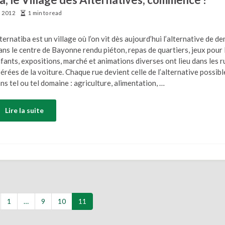
e 2012
1 min to read
ternatiba est un village où l’on vit dès aujourd’hui l’alternative de de
ns le centre de Bayonne rendu piéton, repas de quartiers, jeux pour 
fants, expositions, marché et animations diverses ont lieu dans les r
bérées de la voiture. Chaque rue devient celle de l’alternative possibl
ns tel ou tel domaine : agriculture, alimentation, …
Lire la suite
1
…
9
10
11