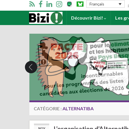
Se
Français
Accueil
Découvrir Bizi!
Les g
CATÉGORIE :
ALTERNATIBA
L’organisation d’Alternati
NOV