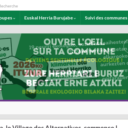
arch for:
roupes
Euskal Herria Burujabe
Suivi des commune
ba, le Village des Alternatives, commence !