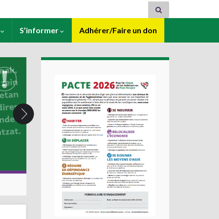
s
S’informer
Adhérer/Faire un don